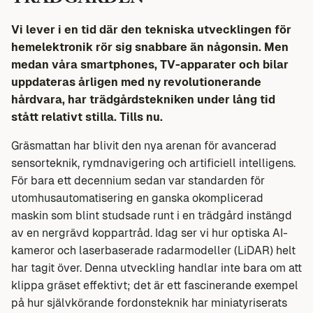
Vi lever i en tid där den tekniska utvecklingen för
hemelektronik rör sig snabbare än någonsin. Men
medan våra smartphones, TV-apparater och bilar
uppdateras årligen med ny revolutionerande
hårdvara, har trädgårdstekniken under lång tid
stått relativt stilla. Tills nu.
Gräsmattan har blivit den nya arenan för avancerad
sensorteknik, rymdnavigering och artificiell intelligens.
För bara ett decennium sedan var standarden för
utomhusautomatisering en ganska okomplicerad
maskin som blint studsade runt i en trädgård instängd
av en nergrävd koppartråd. Idag ser vi hur optiska AI-
kameror och laserbaserade radarmodeller (LiDAR) helt
har tagit över. Denna utveckling handlar inte bara om att
klippa gräset effektivt; det är ett fascinerande exempel
på hur självkörande fordonsteknik har miniatyriserats