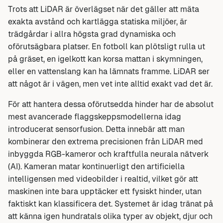
Trots att LiDAR är överlägset när det gäller att mäta
exakta avstånd och kartlägga statiska miljöer, är
trädgårdar i allra högsta grad dynamiska och
oförutsägbara platser. En fotboll kan plötsligt rulla ut
på gräset, en igelkott kan korsa mattan i skymningen,
eller en vattenslang kan ha lämnats framme. LiDAR ser
att
något är i vägen, men vet inte alltid exakt
vad
det är.
För att hantera dessa oförutsedda hinder har de absolut
mest avancerade flaggskeppsmodellerna idag
introducerat
sensorfusion
. Detta innebär att man
kombinerar den extrema precisionen från LiDAR med
inbyggda RGB-kameror och kraftfulla neurala nätverk
(AI). Kameran matar kontinuerligt den artificiella
intelligensen med videobilder i realtid, vilket gör att
maskinen inte bara upptäcker ett fysiskt hinder, utan
faktiskt kan klassificera det. Systemet är idag tränat på
att känna igen hundratals olika typer av objekt, djur och