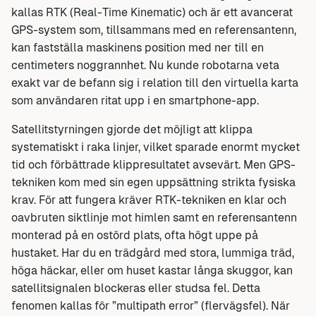
kallas RTK (Real-Time Kinematic) och är ett avancerat
GPS-system som, tillsammans med en referensantenn,
kan fastställa maskinens position med ner till en
centimeters noggrannhet. Nu kunde robotarna veta
exakt var de befann sig i relation till den virtuella karta
som användaren ritat upp i en smartphone-app.
Satellitstyrningen gjorde det möjligt att klippa
systematiskt i raka linjer, vilket sparade enormt mycket
tid och förbättrade klippresultatet avsevärt. Men GPS-
tekniken kom med sin egen uppsättning strikta fysiska
krav. För att fungera kräver RTK-tekniken en klar och
oavbruten siktlinje mot himlen samt en referensantenn
monterad på en ostörd plats, ofta högt uppe på
hustaket. Har du en trädgård med stora, lummiga träd,
höga häckar, eller om huset kastar långa skuggor, kan
satellitsignalen blockeras eller studsa fel. Detta
fenomen kallas för ”multipath error” (flervägsfel). När