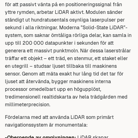
för att passivt vänta på en positioneringssignal från
yttre rymden, arbetar LiDAR aktivt. Modulen sänder
ständigt ut hundratusentals osynliga laserpulser per
sekund i alla riktningar. Moderna ”Solid-State LiDAR”-
system, som saknar ömtåliga rörliga delar, kan samla in
upp till 200 000 datapunkter i sekunden för att
generera ett massivt punktmoln. När dessa laserstrålar
träffar ett objekt – ett träd, en stenmur, ett staket eller
en utegrill – studsar ljuset tillbaka till maskinens
sensor. Genom att mäta exakt hur lång tid det tar för
ljuset att återvända, bygger maskinens interna
processor omedelbart upp en högupplöst,
tredimensionell realtidskarta av hela trädgården med
millimeterprecision.
Fördelarna med att använda LiDAR som primärt
navigationssystem är monumentala:
-Oberoende av omgivningen:
LiDAR skapar