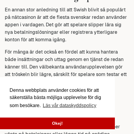
En annan stor anledning till att Swish blivit så populärt
på nätcasinon är att de flesta svenskar redan använder
appen i vardagen. Det gör att spelare slipper lära sig
nya betalningslösningar eller registrera ytterligare
konton för att komma igång.
För många är det också en fördel att kunna hantera
både insättningar och uttag genom en tjänst de redan
känner till. Den välbekanta användarupplevelsen gör
att tröskeln blir lägre, särskilt för spelare som testar ett
nytt casino för första gången.
Denna webbplats använder cookies för att
säkerställa bästa möjliga upplevelse för dig
En bättre helhetsupplevelse
som besökare.
Läs vår dataskyddspolicy
När insättningar och uttag fungerar snabbt blir
Okej!
spelandet också enklare i praktiken. Spelare slipper