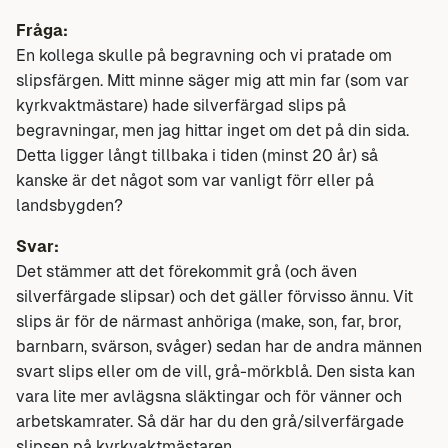
Fråga:
En kollega skulle på begravning och vi pratade om
slipsfärgen. Mitt minne säger mig att min far (som var
kyrkvaktmästare) hade silverfärgad slips på
begravningar, men jag hittar inget om det på din sida.
Detta ligger långt tillbaka i tiden (minst 20 år) så
kanske är det något som var vanligt förr eller på
landsbygden?
Svar:
Det stämmer att det förekommit grå (och även
silverfärgade slipsar) och det gäller förvisso ännu. Vit
slips är för de närmast anhöriga (make, son, far, bror,
barnbarn, svärson, svåger) sedan har de andra männen
svart slips eller om de vill, grå-mörkblå. Den sista kan
vara lite mer avlägsna släktingar och för vänner och
arbetskamrater. Så där har du den grå/silverfärgade
slipsen på kyrkvaktmästaren.