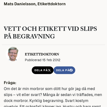
Mats Danielsson, Etikettdoktorn
VETT OCH ETIKETT VID SLIPS
PÅ BEGRAVNING
ETIKETTDOKTORN
Publicerad 15 feb 2012
DELA PÅ
DELA PÅ
Fråga:
Om det är min morbror som dött hur gör jag då med
slips – vit eller svart? Många år sedan vi träffades, men
dock morbror. Kyrklig begravning. Svart kostym
givetvis. Ett gränsfall känner jag. Hustru och barn samt