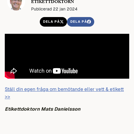
ETIKETTDOKTORN
Publicerad 22 jan 2024
DELA PÅ
DELA PÅ
Ställ din egen fråga om bemötande eller vett & etikett
>>
Etikettdoktorn Mats Danielsson