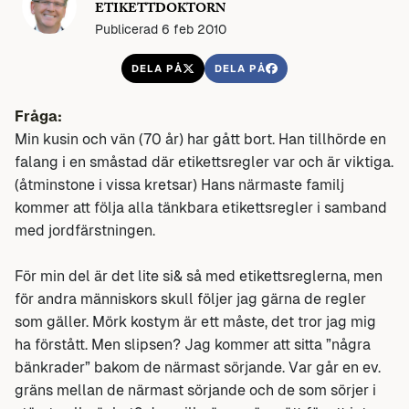
ETIKETTDOKTORN
Publicerad 6 feb 2010
DELA PÅ
DELA PÅ
Fråga:
Min kusin och vän (70 år) har gått bort. Han tillhörde en
falang i en småstad där etikettsregler var och är viktiga.
(åtminstone i vissa kretsar) Hans närmaste familj
kommer att följa alla tänkbara etikettsregler i samband
med jordfärstningen.
För min del är det lite si& så med etikettsreglerna, men
för andra människors skull följer jag gärna de regler
som gäller. Mörk kostym är ett måste, det tror jag mig
ha förstått. Men slipsen? Jag kommer att sitta ”några
bänkrader” bakom de närmast sörjande. Var går en ev.
gräns mellan de närmast sörjande och de som sörjer i