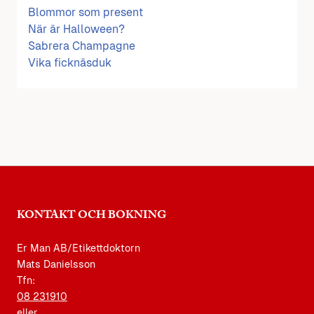
Blommor som present
När är Halloween?
Sabrera Champagne
Vika ficknäsduk
KONTAKT OCH BOKNING
Er Man AB/Etikettdoktorn
Mats Danielsson
Tfn:
08 231910
eller