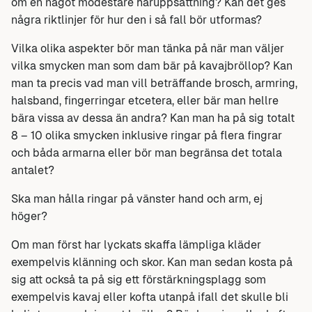
om en något modestare håruppsättning? Kan det ges
några riktlinjer för hur den i så fall bör utformas?
Vilka olika aspekter bör man tänka på när man väljer
vilka smycken man som dam bär på kavajbröllop? Kan
man ta precis vad man vill beträffande brosch, armring,
halsband, fingerringar etcetera, eller bär man hellre
bära vissa av dessa än andra? Kan man ha på sig totalt
8 – 10 olika smycken inklusive ringar på flera fingrar
och båda armarna eller bör man begränsa det totala
antalet?
Ska man hålla ringar på vänster hand och arm, ej
höger?
Om man först har lyckats skaffa lämpliga kläder
exempelvis klänning och skor. Kan man sedan kosta på
sig att också ta på sig ett förstärkningsplagg som
exempelvis kavaj eller kofta utanpå ifall det skulle bli