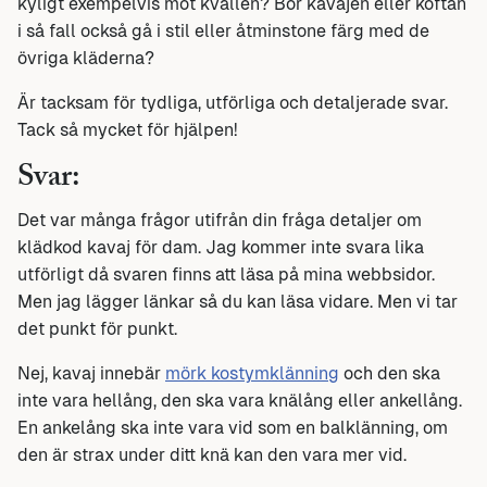
kyligt exempelvis mot kvällen? Bör kavajen eller koftan
i så fall också gå i stil eller åtminstone färg med de
övriga kläderna?
Är tacksam för tydliga, utförliga och detaljerade svar.
Tack så mycket för hjälpen!
Svar:
Det var många frågor utifrån din fråga detaljer om
klädkod kavaj för dam. Jag kommer inte svara lika
utförligt då svaren finns att läsa på mina webbsidor.
Men jag lägger länkar så du kan läsa vidare. Men vi tar
det punkt för punkt.
Nej, kavaj innebär
mörk kostymklänning
och den ska
inte vara hellång, den ska vara knälång eller ankellång.
En ankelång ska inte vara vid som en balklänning, om
den är strax under ditt knä kan den vara mer vid.