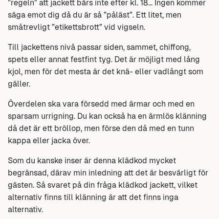
”regeln” att jackett bärs inte efter kl. 18… Ingen kommer
säga emot dig då du är så ”påläst”. Ett litet, men
småtrevligt ”etikettsbrott” vid vigseln.
Till jackettens nivå passar siden, sammet, chiffong,
spets eller annat festfint tyg. Det är möjligt med lång
kjol, men för det mesta är det knä- eller vadlångt som
gäller.
Överdelen ska vara försedd med ärmar och med en
sparsam urrigning. Du kan också ha en ärmlös klänning
då det är ett bröllop, men förse den då med en tunn
kappa eller jacka över.
Som du kanske inser är denna klädkod mycket
begränsad, därav min inledning att det är besvärligt för
gästen. Så svaret på din fråga klädkod jackett, vilket
alternativ finns till klänning är att det finns inga
alternativ.