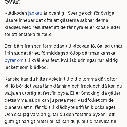
Svar:
Klädkoden
jackett
är ovanlig i Sverige och för övriga
läsare innebär det ofta att gästerna saknar denna
klädsel. Med resultatet att de får hyra eller köpa kläder
för ett enstaka tillfälle.
Den bärs från sen förmiddag till klockan 18. Så jag utgår
från att det är ett förmiddagsbröllop där man kanske
byter om
till kvällens fest. Kvällsbjudningar har aldrig
jackett som klädkod.
Kanske kan du hitta nyckeln till ditt dilemma där, efter
kl. 18 bör det vara långklänning och frack och då kan du
välja en utpräglat festfin byxa. Eller Smoking, då gäller
detsamma, så du kan ju prata med värdfolket om de
planerar att ni får tid till klädbyte utifrån klockslaget.
Och ska jag vara ärlig, tar du den festfina byxan i ett
glittrigt härligt material, så kan du ju alltid hänvisa till