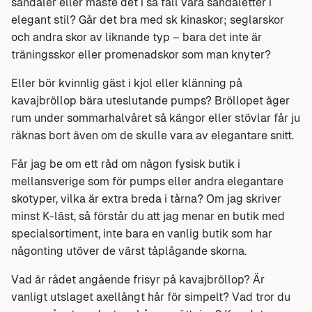
sandaler eller måste det i så fall vara sandaletter i
elegant stil? Går det bra med sk kinaskor; seglarskor
och andra skor av liknande typ – bara det inte är
träningsskor eller promenadskor som man knyter?
Eller bör kvinnlig gäst i kjol eller klänning på
kavajbröllop bära uteslutande pumps? Bröllopet äger
rum under sommarhalvåret så kängor eller stövlar får ju
räknas bort även om de skulle vara av elegantare snitt.
Får jag be om ett råd om någon fysisk butik i
mellansverige som för pumps eller andra elegantare
skotyper, vilka är extra breda i tårna? Om jag skriver
minst K-läst, så förstår du att jag menar en butik med
specialsortiment, inte bara en vanlig butik som har
någonting utöver de värst tåplågande skorna.
Vad är rådet angående frisyr på kavajbröllop? Är
vanligt utslaget axellångt hår för simpelt? Vad tror du