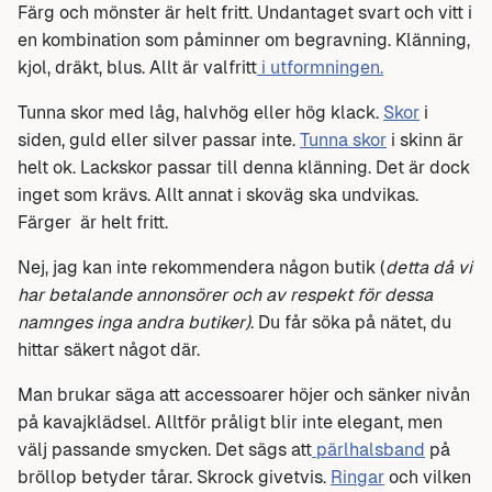
Färg och mönster är helt fritt. Undantaget svart och vitt i
en kombination som påminner om begravning. Klänning,
kjol, dräkt, blus. Allt är valfritt
i utformningen.
Tunna skor med låg, halvhög eller hög klack.
Skor
i
siden, guld eller silver passar inte.
Tunna skor
i skinn är
helt ok. Lackskor passar till denna klänning. Det är dock
inget som krävs. Allt annat i skoväg ska undvikas.
Färger är helt fritt.
Nej, jag kan inte rekommendera någon butik (
detta då vi
har betalande annonsörer och av respekt för dessa
namnges inga andra butiker)
. Du får söka på nätet, du
hittar säkert något där.
Man brukar säga att accessoarer höjer och sänker nivån
på kavajklädsel. Alltför pråligt blir inte elegant, men
välj passande smycken. Det sägs att
pärlhalsband
på
bröllop betyder tårar. Skrock givetvis.
Ringar
och vilken