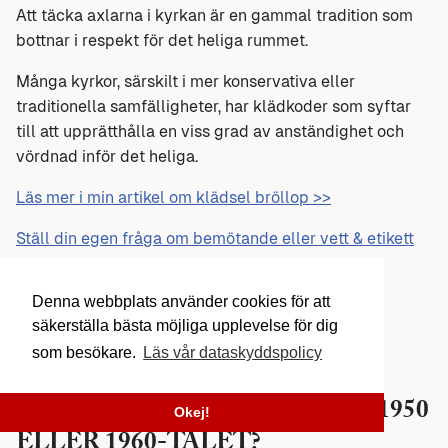
Att täcka axlarna i kyrkan är en gammal tradition som
bottnar i respekt för det heliga rummet.
Många kyrkor, särskilt i mer konservativa eller
traditionella samfälligheter, har klädkoder som syftar
till att upprätthålla en viss grad av anständighet och
vördnad inför det heliga.
Läs mer i min artikel om klädsel bröllop >>
Ställ din egen fråga om bemötande eller vett & etikett
>>
Denna webbplats använder cookies för att
Etikettdoktorn Mats Danielsson
säkerställa bästa möjliga upplevelse för dig
som besökare.
Läs vår dataskyddspolicy
HUR DUKADE MAN VID EN
LYSNINGSMOTTAGNING PÅ 1950
Okej!
ELLER 1960-TALET?