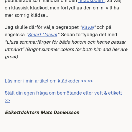
publicerade som handlar om den
”klädkoden”
. Så välj
en klassisk klädkod, men förtydliga den om ni vill ha
mer somrig klädsel.
Jag skulle därför välja begreppet
”
Kavaj
”
och på
engelska
”
Smart Casual
”
. Sedan förtydliga det med
”Ljusa sommarfärger för både honom och henne passar
utmärkt” (Bright summer colors for both him and her are
great).
Läs mer i min artikel om klädkoder >> >>
Ställ din egen fråga om bemötande eller vett & etikett
>>
Etikettdoktorn Mats Danielsson