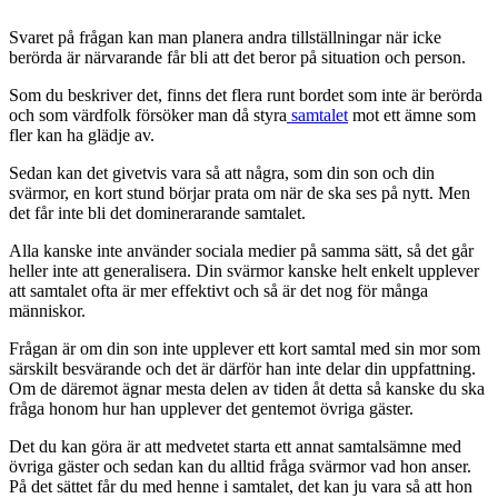
Svaret på frågan kan man planera andra tillställningar när icke
berörda är närvarande får bli att det beror på situation och person.
Som du beskriver det, finns det flera runt bordet som inte är berörda
och som värdfolk försöker man då styra
samtalet
mot ett ämne som
fler kan ha glädje av.
Sedan kan det givetvis vara så att några, som din son och din
svärmor, en kort stund börjar prata om när de ska ses på nytt. Men
det får inte bli det dominerarande samtalet.
Alla kanske inte använder sociala medier på samma sätt, så det går
heller inte att generalisera. Din svärmor kanske helt enkelt upplever
att samtalet ofta är mer effektivt och så är det nog för många
människor.
Frågan är om din son inte upplever ett kort samtal med sin mor som
särskilt besvärande och det är därför han inte delar din uppfattning.
Om de däremot ägnar mesta delen av tiden åt detta så kanske du ska
fråga honom hur han upplever det gentemot övriga gäster.
Det du kan göra är att medvetet starta ett annat samtalsämne med
övriga gäster och sedan kan du alltid fråga svärmor vad hon anser.
På det sättet får du med henne i samtalet, det kan ju vara så att hon