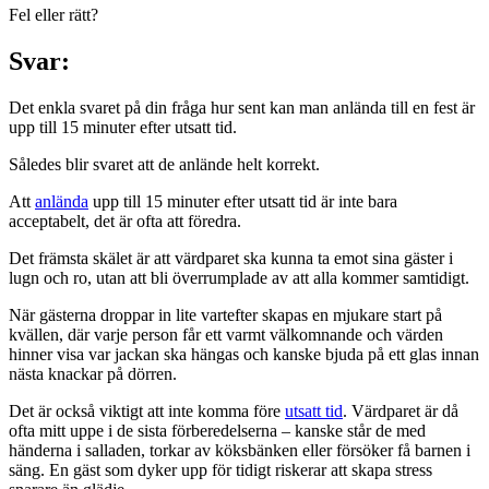
Fel eller rätt?
Svar:
Det enkla svaret på din fråga hur sent kan man anlända till en fest är
upp till 15 minuter efter utsatt tid.
Således blir svaret att de anlände helt korrekt.
Att
anlända
upp till 15 minuter efter utsatt tid är inte bara
acceptabelt, det är ofta att föredra.
Det främsta skälet är att värdparet ska kunna ta emot sina gäster i
lugn och ro, utan att bli överrumplade av att alla kommer samtidigt.
När gästerna droppar in lite vartefter skapas en mjukare start på
kvällen, där varje person får ett varmt välkomnande och värden
hinner visa var jackan ska hängas och kanske bjuda på ett glas innan
nästa knackar på dörren.
Det är också viktigt att inte komma före
utsatt tid
. Värdparet är då
ofta mitt uppe i de sista förberedelserna – kanske står de med
händerna i salladen, torkar av köksbänken eller försöker få barnen i
säng. En gäst som dyker upp för tidigt riskerar att skapa stress