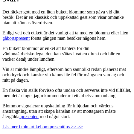
Det räcker gott med en liten bukett blommor som gåva vid ditt
besök. Det är en klassisk och uppskattad gest som visar omtanke
utan att kännas överdriven.
Enligt vett och etikett är det vanligt att ta med en blomma eller liten
gåbortspresent
första gången man besöker någons hem.
En bukett blommor är enkel att hantera för din
väninna/arbetskollega, den kan sättas i vatten direkt och blir en
vacker detalj under lunchen.
Vin är mindre lämpligt, eftersom hon sannolikt redan planerat mat
och dryck och kanske vin känns lite fel för många en vardag och
mitt på dagen.
En flaska vin ställs förvisso ofta undan och serveras inte vid tillfället,
men det är inget jag rekommenderar i ett arbetssammanhang.
Blommor signalerar uppskattning för inbjudan och värdens
ansträngning, utan att skapa känslan av att mottagaren måste
återgälda
presenten
med något stort.
Läs mer i min artikel om presenttips >> >>