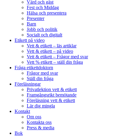
Värd och gäst
Fest och Middag
Hälsa och presentera
Presenter
Barn
Jobb och politik
Socialt och digitalt
Etikett på video
Vett & etikett – läs artiklar
Vett & etikett – på video
Vett & etikett – Frågor med svar
Vett % etikett – ställ din fråga
Fråga etikettdoktorn
Frågor med svar
Ställ din fråga
Föreläsningar
Privatlektion vett & etikett
Framgångsrikt bemötande
Föreläsning vett & etikett
Lär dig mingla
Kontakt
Om oss
Kontakta oss
Press & media
Bok