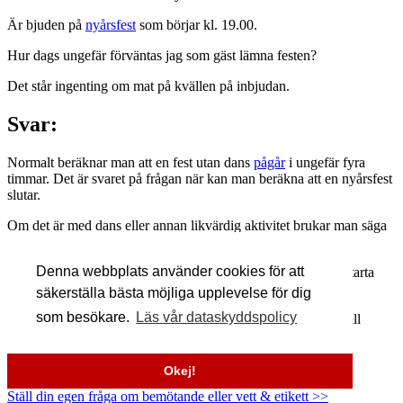
Är bjuden på
nyårsfest
som börjar kl. 19.00.
Hur dags ungefär förväntas jag som gäst lämna festen?
Det står ingenting om mat på kvällen på inbjudan.
Svar:
Normalt beräknar man att en fest utan dans
pågår
i ungefär fyra
timmar. Det är svaret på frågan när kan man beräkna att en nyårsfest
slutar.
Om det är med dans eller annan likvärdig aktivitet brukar man säga
sex timmar.
Denna webbplats använder cookies för att
Är det vid 19.00 kan du säkert räkna med att de beslutat att starta
med en bit mat.
säkerställa bästa möjliga upplevelse för dig
som besökare.
Läs vår dataskyddspolicy
Så vid nyår kan du nog beräkna att från tolvslaget och fram till
klockan ett på natten är en lagom tid att avrunda.
Läs mer i min artikel om nyårsfest >> >>
Okej!
Ställ din egen fråga om bemötande eller vett & etikett >>