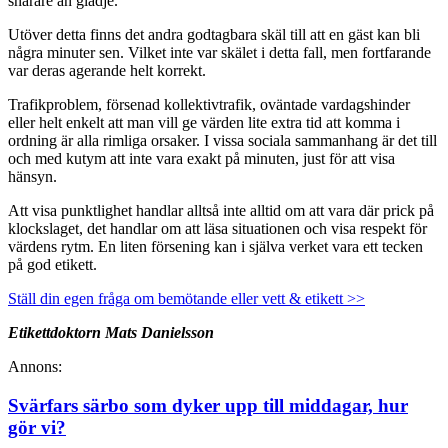
snarare än glädje.
Utöver detta finns det andra godtagbara skäl till att en gäst kan bli
några minuter sen. Vilket inte var skälet i detta fall, men fortfarande
var deras agerande helt korrekt.
Trafikproblem, försenad kollektivtrafik, oväntade vardagshinder
eller helt enkelt att man vill ge värden lite extra tid att komma i
ordning är alla rimliga orsaker. I vissa sociala sammanhang är det till
och med kutym att inte vara exakt på minuten, just för att visa
hänsyn.
Att visa punktlighet handlar alltså inte alltid om att vara där prick på
klockslaget, det handlar om att läsa situationen och visa respekt för
värdens rytm. En liten försening kan i själva verket vara ett tecken
på god etikett.
Ställ din egen fråga om bemötande eller vett & etikett >>
Etikettdoktorn Mats Danielsson
Annons:
Svärfars särbo som dyker upp till middagar, hur
gör vi?