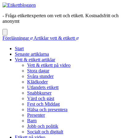
- Fråga etikettexperten om vett och etikett. Kostnadsfritt och
anonymt
Föreläsningar
Artiklar vett & etikett
Start
Senaste artiklarna
Vett & etikett artiklar
Vett & etikett på video
Stora dagar
Svåra stunder
Klädkoder
Utlandets etikett
Snabbkurser
Värd och gäst
Fest och Middag
Hälsa och presentera
Presenter
Barn
Jobb och politik
Socialt och digitalt
Etikett på video