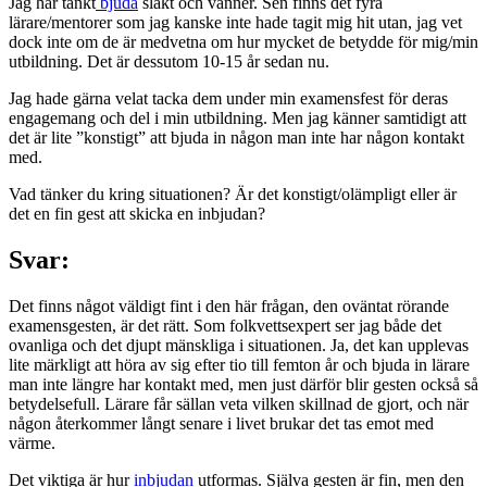
Jag har tänkt
bjuda
släkt och vänner. Sen finns det fyra
lärare/mentorer som jag kanske inte hade tagit mig hit utan, jag vet
dock inte om de är medvetna om hur mycket de betydde för mig/min
utbildning. Det är dessutom 10-15 år sedan nu.
Jag hade gärna velat tacka dem under min examensfest för deras
engagemang och del i min utbildning. Men jag känner samtidigt att
det är lite ”konstigt” att bjuda in någon man inte har någon kontakt
med.
Vad tänker du kring situationen? Är det konstigt/olämpligt eller är
det en fin gest att skicka en inbjudan?
Svar:
Det finns något väldigt fint i den här frågan, den oväntat rörande
examensgesten, är det rätt. Som folkvettsexpert ser jag både det
ovanliga och det djupt mänskliga i situationen. Ja, det kan upplevas
lite märkligt att höra av sig efter tio till femton år och bjuda in lärare
man inte längre har kontakt med, men just därför blir gesten också så
betydelsefull. Lärare får sällan veta vilken skillnad de gjort, och när
någon återkommer långt senare i livet brukar det tas emot med
värme.
Det viktiga är hur
inbjudan
utformas. Själva gesten är fin, men den