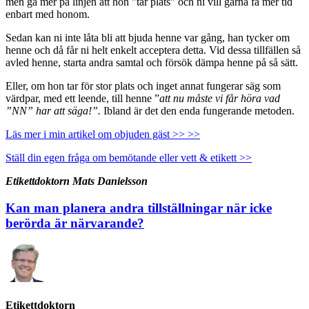
men gå mer på linjen att hon ”tar plats” och ni vill gärna få mer tid
enbart med honom.
Sedan kan ni inte låta bli att bjuda henne var gång, han tycker om
henne och då får ni helt enkelt acceptera detta. Vid dessa tillfällen så
avled henne, starta andra samtal och försök dämpa henne på så sätt.
Eller, om hon tar för stor plats och inget annat fungerar säg som
värdpar, med ett leende, till henne ”
att nu måste vi får höra vad
”NN” har att säga!”.
Ibland är det den enda fungerande metoden.
Läs mer i min artikel om objuden gäst >> >>
Ställ din egen fråga om bemötande eller vett & etikett >>
Etikettdoktorn Mats Danielsson
Kan man planera andra tillställningar när icke
berörda är närvarande?
Etikettdoktorn