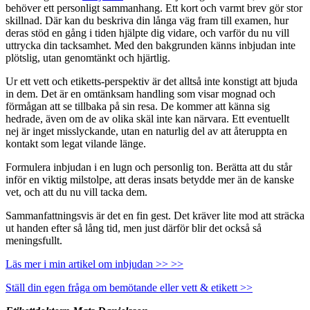
behöver ett personligt sammanhang. Ett kort och varmt brev gör stor
skillnad. Där kan du beskriva din långa väg fram till examen, hur
deras stöd en gång i tiden hjälpte dig vidare, och varför du nu vill
uttrycka din tacksamhet. Med den bakgrunden känns inbjudan inte
plötslig, utan genomtänkt och hjärtlig.
Ur ett vett och etiketts-perspektiv är det alltså inte konstigt att bjuda
in dem. Det är en omtänksam handling som visar mognad och
förmågan att se tillbaka på sin resa. De kommer att känna sig
hedrade, även om de av olika skäl inte kan närvara. Ett eventuellt
nej är inget misslyckande, utan en naturlig del av att återuppta en
kontakt som legat vilande länge.
Formulera inbjudan i en lugn och personlig ton. Berätta att du står
inför en viktig milstolpe, att deras insats betydde mer än de kanske
vet, och att du nu vill tacka dem.
Sammanfattningsvis är det en fin gest. Det kräver lite mod att sträcka
ut handen efter så lång tid, men just därför blir det också så
meningsfullt.
Läs mer i min artikel om inbjudan >> >>
Ställ din egen fråga om bemötande eller vett & etikett >>