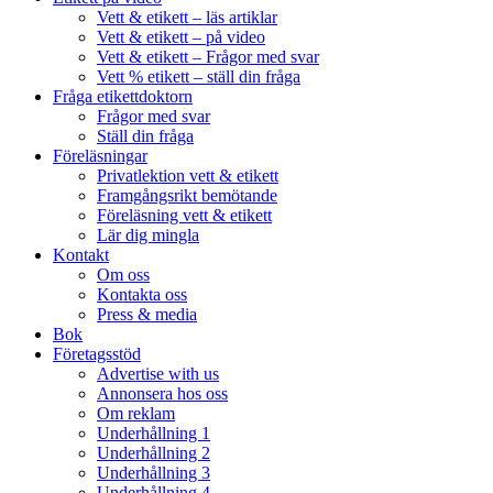
Vett & etikett – läs artiklar
Vett & etikett – på video
Vett & etikett – Frågor med svar
Vett % etikett – ställ din fråga
Fråga etikettdoktorn
Frågor med svar
Ställ din fråga
Föreläsningar
Privatlektion vett & etikett
Framgångsrikt bemötande
Föreläsning vett & etikett
Lär dig mingla
Kontakt
Om oss
Kontakta oss
Press & media
Bok
Företagsstöd
Advertise with us
Annonsera hos oss
Om reklam
Underhållning 1
Underhållning 2
Underhållning 3
Underhållning 4