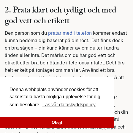
2. Prata klart och tydligt och med
god vett och etikett
Den person som du
pratar med i telefon
kommer endast
kunna bedöma dig baserat på din röst. Det finns dock
en bra sägen – din kund känner av om du ler i andra
änden eller inte. Det märks om du har god vett och
etikett eller bra bemötande i telefonsamtalet. Det hörs
helt enkelt på tonläget om man ler. Använd ett bra
tonläge och se till så att du pratar högt, men inte så att
du skriker.
Denna webbplats använder cookies för att
säkerställa bästa möjliga upplevelse för dig
Du vill att personen förstår dig och så att du slipper
upprepa dig. Ännu bättre vett och etikett. En stark,
som besökare.
Läs vår dataskyddspolicy
självsäker röst får ofta kunder att lita mer på dig och din
service. Skulle telefonsamtalet vara av dålig kvalité
Okej!
eller har ni inte varandra, be direkt om att lägga på och