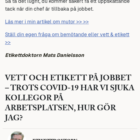
Så ta det lugnt, du kommer säkert få ett uppskattande
tack när din chef är tillbaka på jobbet.
Läs mer i min artikel om mutor >> >>
Ställ din egen fråga om bemötande eller vett & etikett
>>
Etikettdoktorn Mats Danielsson
VETT OCH ETIKETT PÅ JOBBET
– TROTS COVID-19 HAR VI SJUKA
KOLLEGOR PÅ
ARBETSPLATSEN, HUR GÖR
JAG?