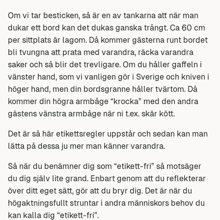
Om vi tar besticken, så är en av tankarna att när man
dukar ett bord kan det dukas ganska trångt. Ca 60 cm
per sittplats är lagom. Då kommer gästerna runt bordet
bli tvungna att prata med varandra, räcka varandra
saker och så blir det trevligare. Om du håller gaffeln i
vänster hand, som vi vanligen gör i Sverige och kniven i
höger hand, men din bordsgranne håller tvärtom. Då
kommer din högra armbåge “krocka” med den andra
gästens vänstra armbåge när ni t.ex. skär kött.
Det är så här etikettsregler uppstår och sedan kan man
lätta på dessa ju mer man känner varandra.
Så när du benämner dig som “etikett-fri” så motsäger
du dig själv lite grand. Enbart genom att du reflekterar
över ditt eget sätt, gör att du bryr dig. Det är när du
högaktningsfullt struntar i andra människors behov du
kan kalla dig “etikett-fri”.