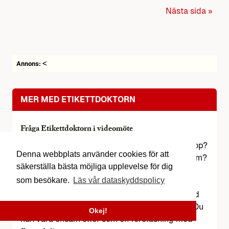
Nästa sida »
<
Annons:
MER MED ETIKETTDOKTORN
Fråga Etikettdoktorn i videomöte
Ska du på Bröllop? Gifta dig? Konfirmation? Dop?
Denna webbplats använder cookies för att
Personalfest? Välja kläder? Hålla tal? Jubileum?
säkerställa bästa möjliga upplevelse för dig
Begravning med mera?
som besökare.
Läs vår dataskyddspolicy
Vi en digital privat föreläsning/frågestund med
Mats Danielsson får du i ett videomöte råden. Du
Okej!
kan vara ensam eller som en föreläsning med