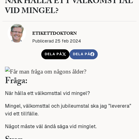
NÄR HÅLLA ETT VÄLKOMSTTAL
VID MINGEL?
ETIKETTDOKTORN
Publicerad 25 feb 2024
DELA PÅ
DELA PÅ
Fråga:
När hålla ett välkomsttal vid mingel?
Mingel, välkomsttal och jubileumstal ska jag ”leverera”
vid ett tillfälle.
Något måste väl ändå säga vid minglet.