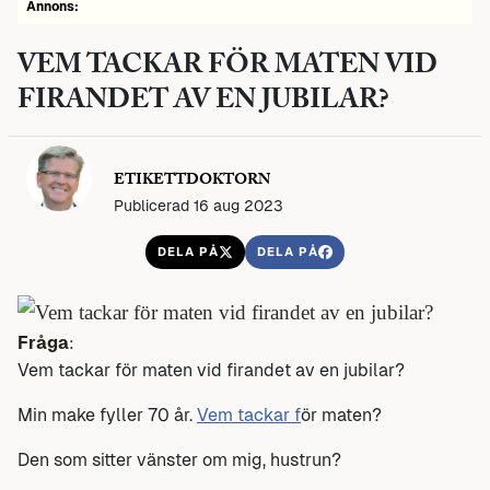
Annons:
VEM TACKAR FÖR MATEN VID
FIRANDET AV EN JUBILAR?
ETIKETTDOKTORN
Publicerad 16 aug 2023
DELA PÅ
DELA PÅ
Fråga
:
Vem tackar för maten vid firandet av en jubilar?
Min make fyller 70 år.
Vem tackar f
ör maten?
Den som sitter vänster om mig, hustrun?