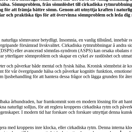
älsa. Sömnproblem, från sömnlöshet till cirkadiska rytmrubbningar
för att främja bättre sömn. Genom att utnyttja kraften i naturligt l
ar och praktiska tips för att övervinna sömnproblem och leda dig 
aturliga sömnvanor betydligt. Insomnia, en vanlig tillstånd, innebär svå
vergripande försämrad livskvalitet. Cirkadiska rytmrubbningar å andra si
(DSPS) eller avancerad sömnfas-syndrom (ASPS) kan orsaka obalans me
värrar ytterligare sömnproblem och skapar en cykel av rastlöshet och utmat
och påverkar både mental och fysisk hälsa. Kronisk sömnbrist är kopplad
ör vår övergripande hälsa och påverkar kognitiv funktion, emotionell 
m ljusbehandling för att hantera dessa frågor och lägga grunden för åt
tillbaka århundraden, har framkommit som en modern lösning för att han
kna naturligt solljus, för att reglera kroppens cirkadiska rytm och påve
de egenskaper. I modern tid har forskare och forskare utnyttjat denna kun
gera med kroppens inre klocka, eller cirkadiska rytm. Denna interna kl