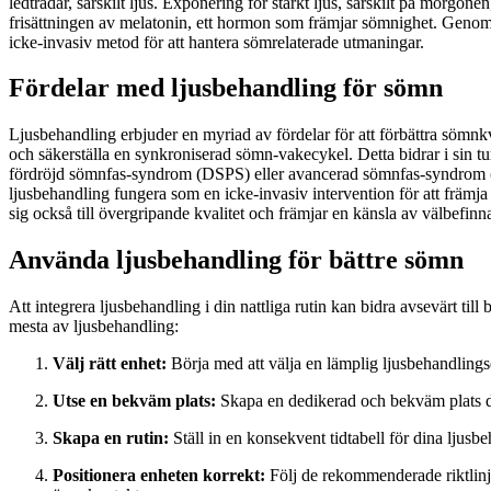
ledtrådar, särskilt ljus. Exponering för starkt ljus, särskilt på morgone
frisättningen av melatonin, ett hormon som främjar sömnighet. Genom a
icke-invasiv metod för att hantera sömrelaterade utmaningar.
Fördelar med ljusbehandling för sömn
Ljusbehandling erbjuder en myriad av fördelar för att förbättra sömnkva
och säkerställa en synkroniserad sömn-vakecykel. Detta bidrar i sin tur
fördröjd sömnfas-syndrom (DSPS) eller avancerad sömnfas-syndrom (AS
ljusbehandling fungera som en icke-invasiv intervention för att främj
sig också till övergripande kvalitet och främjar en känsla av välbefinna
Använda ljusbehandling för bättre sömn
Att integrera ljusbehandling i din nattliga rutin kan bidra avsevärt till
mesta av ljusbehandling:
Välj rätt enhet:
Börja med att välja en lämplig ljusbehandling
Utse en bekväm plats:
Skapa en dedikerad och bekväm plats dä
Skapa en rutin:
Ställ in en konsekvent tidtabell för dina ljusb
Positionera enheten korrekt:
Följ de rekommenderade riktlinjern