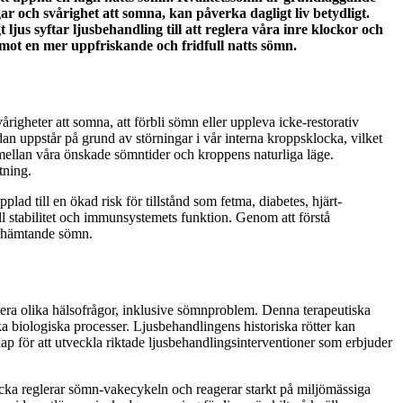
 och svårighet att somna, kan påverka dagligt liv betydligt.
jus syftar ljusbehandling till att reglera våra inre klockor och
mot en mer uppfriskande och fridfull natts sömn.
righeter att somna, att förbli sömn eller uppleva icke-restorativ
dan uppstår på grund av störningar i vår interna kroppsklocka, vilket
llan våra önskade sömntider och kroppens naturliga läge.
tning.
 till en ökad risk för tillstånd som fetma, diabetes, hjärt-
stabilitet och immunsystemets funktion. Genom att förstå
erhämtande sömn.
tera olika hälsofrågor, inklusive sömnproblem. Denna terapeutiska
rka biologiska processer. Ljusbehandlingens historiska rötter kan
skap för att utveckla riktade ljusbehandlingsinterventioner som erbjuder
ocka reglerar sömn-vakecykeln och reagerar starkt på miljömässiga