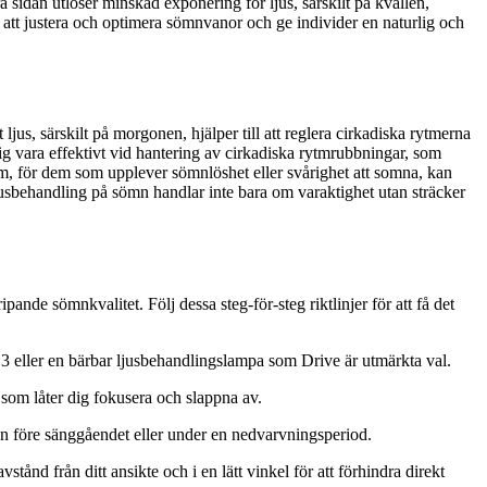
ra sidan utlöser minskad exponering för ljus, särskilt på kvällen,
 att justera och optimera sömnvanor och ge individer en naturlig och
jus, särskilt på morgonen, hjälper till att reglera cirkadiska rytmerna
sig vara effektivt vid hantering av cirkadiska rytmrubbningar, som
, för dem som upplever sömnlöshet eller svårighet att somna, kan
jusbehandling på sömn handlar inte bara om varaktighet utan sträcker
pande sömnkvalitet. Följ dessa steg-för-steg riktlinjer för att få det
3 eller en bärbar ljusbehandlingslampa som Drive är utmärkta val.
som låter dig fokusera och slappna av.
ngen före sänggåendet eller under en nedvarvningsperiod.
stånd från ditt ansikte och i en lätt vinkel för att förhindra direkt