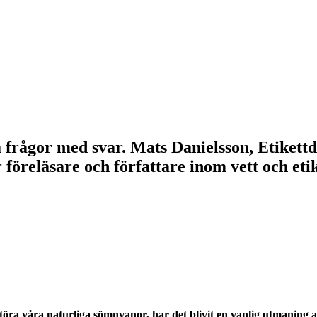
lla frågor med svar. Mats Danielsson, Etikett
r föreläsare och författare inom vett och e
töra våra naturliga sömnvanor, har det blivit en vanlig utmaning