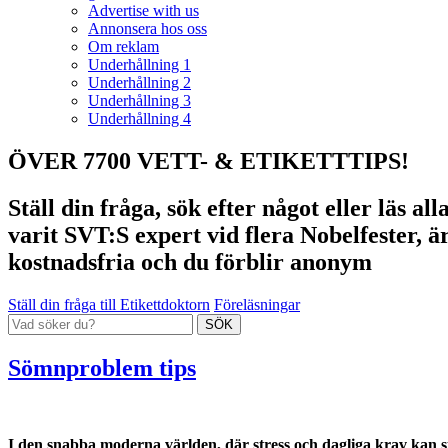
Advertise with us
Annonsera hos oss
Om reklam
Underhållning 1
Underhållning 2
Underhållning 3
Underhållning 4
ÖVER 7700 VETT- & ETIKETTTIPS!
Ställ din fråga, sök efter något eller läs a
varit SVT:S expert vid flera Nobelfester, ä
kostnadsfria och du förblir anonym
Ställ din fråga till Etikettdoktorn
Föreläsningar
Sömnproblem tips
I den snabba moderna världen, där stress och dagliga krav kan s