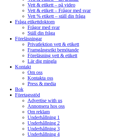
Vett & etikett – på video
Vett & etikett – Frågor med svar
Vett % etikett – ställ din fråga
Fråga etikettdoktorn
Frågor med svar
Ställ din fråga
Föreläsningar
Privatlektion vett & etikett
Framgångsrikt bemötande
Föreläsning vett & etikett
Lär dig mingla
Kontakt
Om oss
Kontakta oss
Press & media
Bok
Företagsstöd
Advertise with us
Annonsera hos oss
Om reklam
Underhållning 1
Underhållning 2
Underhållning 3
Underhållning 4