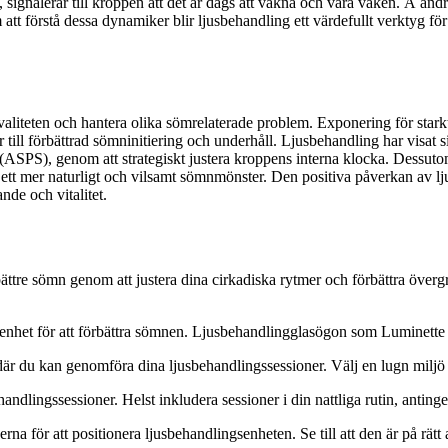
n, signalerar till kroppen att det är dags att vakna och vara vaken. Å and
tt förstå dessa dynamiker blir ljusbehandling ett värdefullt verktyg för
liteten och hantera olika sömrelaterade problem. Exponering för starkt l
 till förbättrad sömninitiering och underhåll. Ljusbehandling har visat 
PS), genom att strategiskt justera kroppens interna klocka. Dessutom
a ett mer naturligt och vilsamt sömnmönster. Den positiva påverkan av l
nde och vitalitet.
 bättre sömn genom att justera dina cirkadiska rytmer och förbättra övergri
senhet för att förbättra sömnen. Ljusbehandlingglasögon som Luminette 
r du kan genomföra dina ljusbehandlingssessioner. Välj en lugn miljö 
ehandlingssessioner. Helst inkludera sessioner i din nattliga rutin, anti
a för att positionera ljusbehandlingsenheten. Se till att den är på rätt av