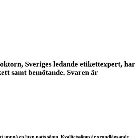
doktorn, Sveriges ledande etikettexpert, har
tikett samt bemötande. Svaren är
 att uppnå en lugn natts sömn. Kvalitetssömn är grundläggande