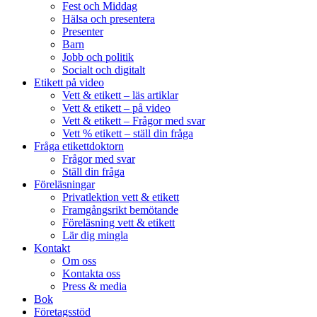
Fest och Middag
Hälsa och presentera
Presenter
Barn
Jobb och politik
Socialt och digitalt
Etikett på video
Vett & etikett – läs artiklar
Vett & etikett – på video
Vett & etikett – Frågor med svar
Vett % etikett – ställ din fråga
Fråga etikettdoktorn
Frågor med svar
Ställ din fråga
Föreläsningar
Privatlektion vett & etikett
Framgångsrikt bemötande
Föreläsning vett & etikett
Lär dig mingla
Kontakt
Om oss
Kontakta oss
Press & media
Bok
Företagsstöd