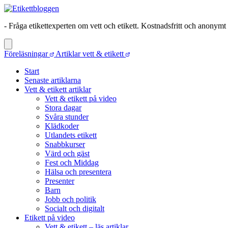
- Fråga etikettexperten om vett och etikett. Kostnadsfritt och anonymt
Föreläsningar
Artiklar vett & etikett
Start
Senaste artiklarna
Vett & etikett artiklar
Vett & etikett på video
Stora dagar
Svåra stunder
Klädkoder
Utlandets etikett
Snabbkurser
Värd och gäst
Fest och Middag
Hälsa och presentera
Presenter
Barn
Jobb och politik
Socialt och digitalt
Etikett på video
Vett & etikett – läs artiklar