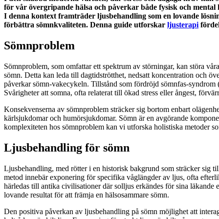
för vår övergripande hälsa och påverkar både fysisk och mental h
I denna kontext framträder ljusbehandling som en lovande lösning 
förbättra sömnkvaliteten. Denna guide utforskar
ljusterapi
fördel
Sömnproblem
Sömnproblem, som omfattar ett spektrum av störningar, kan störa våra n
sömn. Detta kan leda till dagtidströtthet, nedsatt koncentration och ö
påverkar sömn-vakecykeln. Tillstånd som fördröjd sömnfas-syndrom 
Svårigheter att somna, ofta relaterat till ökad stress eller ångest, för
Konsekvenserna av sömnproblem sträcker sig bortom enbart olägenheter 
kärlsjukdomar och humörsjukdomar. Sömn är en avgörande komponent f
komplexiteten hos sömnproblem kan vi utforska holistiska metoder so
Ljusbehandling för sömn
Ljusbehandling, med rötter i en historisk bakgrund som sträcker sig 
metod innebär exponering för specifika våglängder av ljus, ofta efterli
härledas till antika civilisationer där solljus erkändes för sina läkan
lovande resultat för att främja en hälsosammare sömn.
Den positiva påverkan av ljusbehandling på sömn möjlighet att intera