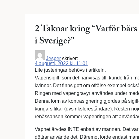
2 Taknar kring “
Varför bärs
i Sverige?
”
Jesper
skriver:
4 augusti, 2022 kl. 11:01
Lite justeringar behövs i artikeln.
Vapensigill, som det hänvisas till, kunde från
kvinnor. Det finns gott om ofrälse exempel också,
Ringen med vapengravyr användes under medeltiden
Denna form av kontrasignering gjordes på sigill
kungars likar (dvs riksföreståndare). Resten nöj
renässansen kommer vapenringen att användas 
Vapnet ärvdes INTE enbart av mannen. Det var tv
döttrar använde det. Däremot förde endast mannen