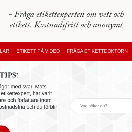
- Fråga etikettexperten om vett och
etikett. Kostnadsfritt och anonymt
KLAR
ETIKETT PÅ VIDEO
FRÅGA ETIKETTDOKTORN
TIPS!
 frågor med svar. Mats
tikettexpert, har varit
are och författare inom
stnadsfria och du förblir