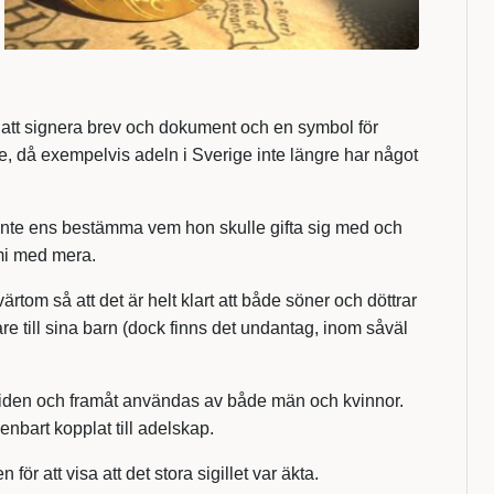
d att signera brev och dokument och en symbol för
, då exempelvis adeln i Sverige inte längre har något
k inte ens bestämma vem hon skulle gifta sig med och
omi med mera.
tom så att det är helt klart att både söner och döttrar
 till sina barn (dock finns det undantag, inom såväl
ltiden och framåt användas av både män och kvinnor.
enbart kopplat till adelskap.
 att visa att det stora sigillet var äkta.