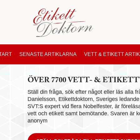
TART
SENASTE ARTIKLARNA
VETT & ETIKETT ARTI
ÖVER 7700 VETT- & ETIKETT
Ställ din fråga, sök efter något eller läs alla
Danielsson, Etikettdoktorn, Sveriges ledande e
SVT:S expert vid flera Nobelfester, är föreläs
vett och etikett samt bemötande. Svaren är ko
anonym