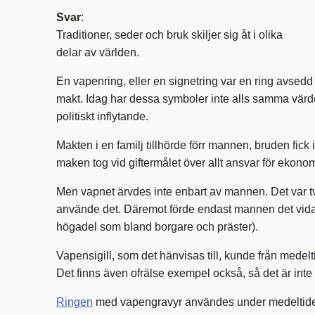
Svar
:
Traditioner, seder och bruk skiljer sig åt i olika
delar av världen.
En vapenring, eller en signetring var en ring avsed
makt. Idag har dessa symboler inte alls samma värde
politiskt inflytande.
Makten i en familj tillhörde förr mannen, bruden fic
maken tog vid giftermålet över allt ansvar för ekon
Men vapnet ärvdes inte enbart av mannen. Det var tvär
använde det. Däremot förde endast mannen det vidare
högadel som bland borgare och präster).
Vapensigill, som det hänvisas till, kunde från mede
Det finns även ofrälse exempel också, så det är inte 
Ringen
med vapengravyr användes under medeltiden för