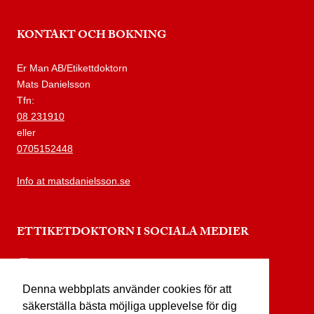
KONTAKT OCH BOKNING
Er Man AB/Etikettdoktorn
Mats Danielsson
Tfn:
08 231910
eller
0705152448
Info at matsdanielsson.se
ETTIKETDOKTORN I SOCIALA MEDIER
instagram.com/etikettdoktorn
Denna webbplats använder cookies för att
facebook.com/etikettdoktorn
säkerställa bästa möjliga upplevelse för dig
youtube.com/etikettdoktorn