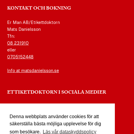
KONTAKT OCH BOKNING
Er Man AB/Etikettdoktorn
Mats Danielsson
Tfn:
08 231910
eller
0705152448
Info at matsdanielsson.se
ETTIKETDOKTORN I SOCIALA MEDIER
instagram.com/etikettdoktorn
Denna webbplats använder cookies för att
facebook.com/etikettdoktorn
säkerställa bästa möjliga upplevelse för dig
youtube.com/etikettdoktorn
som besökare.
Läs vår dataskyddspolicy