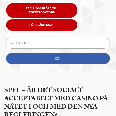
STÄLL DIN FRÅGA TILL
ETIKETTDOKTORN
FÖRELÄSNINGAR
SPEL – ÄR DET SOCIALT
ACCEPTABELT MED CASINO PÅ
NÄTET I OCH MED DEN NYA
REGLERINGEN?