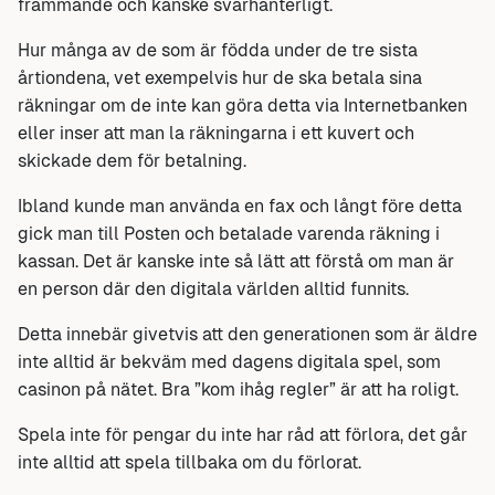
främmande och kanske svårhanterligt.
Hur många av de som är födda under de tre sista
årtiondena, vet exempelvis hur de ska betala sina
räkningar om de inte kan göra detta via Internetbanken
eller inser att man la räkningarna i ett kuvert och
skickade dem för betalning.
Ibland kunde man använda en fax och långt före detta
gick man till Posten och betalade varenda räkning i
kassan. Det är kanske inte så lätt att förstå om man är
en person där den digitala världen alltid funnits.
Detta innebär givetvis att den generationen som är äldre
inte alltid är bekväm med dagens digitala spel, som
casinon på nätet. Bra ”kom ihåg regler” är att ha roligt.
Spela inte för pengar du inte har råd att förlora, det går
inte alltid att spela tillbaka om du förlorat.