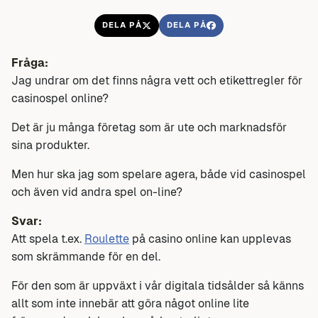
DELA PÅ
DELA PÅ
Fråga:
Jag undrar om det finns några vett och etikettregler för
casinospel online?
Det är ju många företag som är ute och marknadsför
sina produkter.
Men hur ska jag som spelare agera, både vid casinospel
och även vid andra spel on-line?
Svar:
Att spela t.ex.
Roulette
på casino online kan upplevas
som skrämmande för en del.
För den som är uppväxt i vår digitala tidsålder så känns
allt som inte innebär att göra något online lite