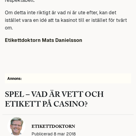
respektabelt.
Om detta inte riktigt är vad ni är ute efter, kan det
istället vara en idé att ta kasinot till er istället för tvärt
om.
Etikettdoktorn Mats Danielsson
Annons:
SPEL – VAD ÄR VETT OCH
ETIKETT PÅ CASINO?
ETIKETTDOKTORN
Publicerad 8 mar 2018