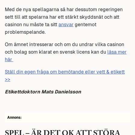
Med de nya spellagarna så har dessutom regeringen
sett till att spelarna har ett stärkt skyddsnät och att
casinon nu måste ta sitt
ansvar
gentemot
problemspelande.
Om ämnet intresserar och om du undrar vilka casinon
och bolag som klarat en svensk licens kan du
läsa mer
här
Ställ din egen fråga om bemötande eller vett & etikett
>>
Etikettdoktorn Mats Danielsson
Annons:
SPEL – ÄR DET OK ATT STÖRA