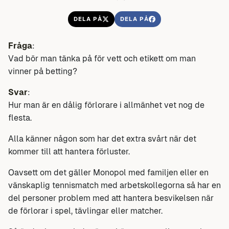
DELA PÅ
DELA PÅ
Fråga
:
Vad bör man tänka på för vett och etikett om man
vinner på betting?
Svar
:
Hur man är en dålig förlorare i allmänhet vet nog de
flesta.
Alla känner någon som har det extra svårt när det
kommer till att hantera förluster.
Oavsett om det gäller Monopol med familjen eller en
vänskaplig tennismatch med arbetskollegorna så har en
del personer problem med att hantera besvikelsen när
de förlorar i spel, tävlingar eller matcher.