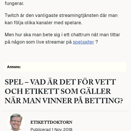
fungerar.
Twitch är den vanligaste streamingtjänsten där man
kan följa olika kanaler med spelare.
Men hur ska man bete sig i ett chattrum nät man tittar
på någon som live streamar på
spelsajter
?
Annons:
SPEL – VAD ÄR DET FÖR VETT
OCH ETIKETT SOM GÄLLER
NÄR MAN VINNER PÅ BETTING?
ETIKETTDOKTORN
Publicerad 1 Nov 2018