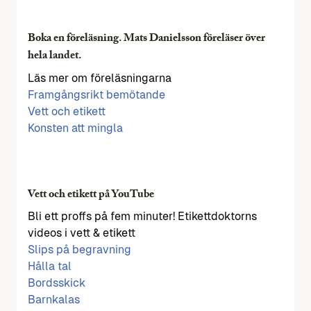
Boka en föreläsning. Mats Danielsson föreläser över
hela landet.
Läs mer om föreläsningarna
Framgångsrikt bemötande
Vett och etikett
Konsten att mingla
Vett och etikett på YouTube
Bli ett proffs på fem minuter! Etikettdoktorns
videos i vett & etikett
Slips på begravning
Hålla tal
Bordsskick
Barnkalas