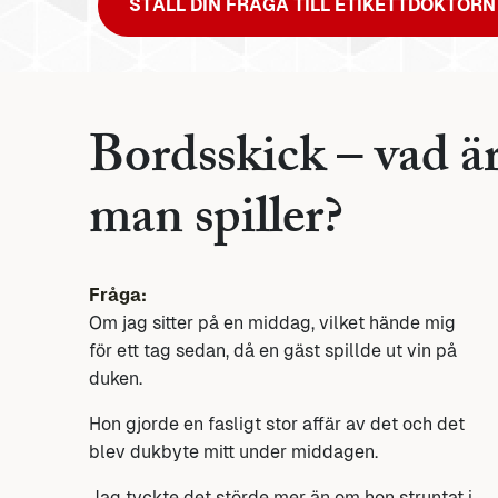
STÄLL DIN FRÅGA TILL ETIKETTDOKTORN
Bordsskick – vad är
man spiller?
Fråga:
Om jag sitter på en middag, vilket hände mig
för ett tag sedan, då en gäst spillde ut vin på
duken.
Hon gjorde en fasligt stor affär av det och det
blev dukbyte mitt under middagen.
Jag tyckte det störde mer än om hon struntat i