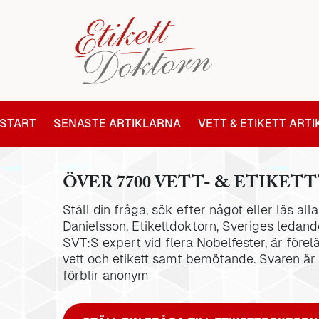
START
SENASTE ARTIKLARNA
VETT & ETIKETT ART
ÖVER 7700 VETT- & ETIKETT
Ställ din fråga, sök efter något eller läs al
Danielsson, Etikettdoktorn, Sveriges ledande
SVT:S expert vid flera Nobelfester, är förel
vett och etikett samt bemötande. Svaren är
förblir anonym