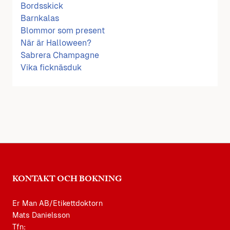
Bordsskick
Barnkalas
Blommor som present
När är Halloween?
Sabrera Champagne
Vika ficknäsduk
KONTAKT OCH BOKNING
Er Man AB/Etikettdoktorn
Mats Danielsson
Tfn: