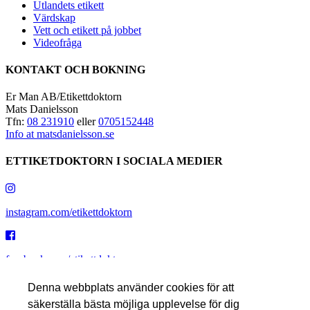
Utlandets etikett
Värdskap
Vett och etikett på jobbet
Videofråga
KONTAKT OCH BOKNING
Er Man AB/Etikettdoktorn
Mats Danielsson
Tfn:
08 231910
eller
0705152448
Info at matsdanielsson.se
ETTIKETDOKTORN I SOCIALA MEDIER
instagram.com/etikettdoktorn
facebook.com/etikettdoktorn
Denna webbplats använder cookies för att
säkerställa bästa möjliga upplevelse för dig
youtube.com/etikettdoktorn