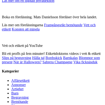
Läs mer om en digitalt privatlektion
Boka en föreläsning. Mats Danielsson föreläser över hela landet.
Läs mer om föreläsningarna
Framgångsrikt bemötande
Vett och
etikett
Konsten att mingla
Vett och etikett på YouTube
Bli ett proffs på fem minuter! Etikettdoktorns videos i vett & etikett
Slips på begravning
Hålla tal
Bordsskick
Barnkalas
Blommor som
present
När är Halloween?
Sabrera Champagne
Vika ficknäsduk
Kategorier
Affärsetikett
Annonser
Artighet
Barn
Begravning
Bemötande