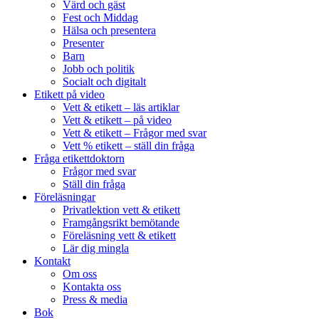
Värd och gäst
Fest och Middag
Hälsa och presentera
Presenter
Barn
Jobb och politik
Socialt och digitalt
Etikett på video
Vett & etikett – läs artiklar
Vett & etikett – på video
Vett & etikett – Frågor med svar
Vett % etikett – ställ din fråga
Fråga etikettdoktorn
Frågor med svar
Ställ din fråga
Föreläsningar
Privatlektion vett & etikett
Framgångsrikt bemötande
Föreläsning vett & etikett
Lär dig mingla
Kontakt
Om oss
Kontakta oss
Press & media
Bok