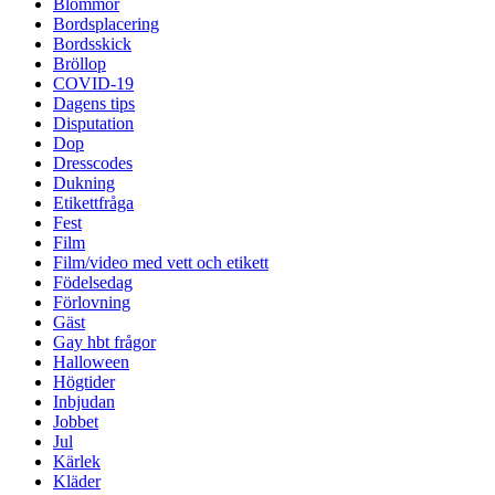
Blommor
Bordsplacering
Bordsskick
Bröllop
COVID-19
Dagens tips
Disputation
Dop
Dresscodes
Dukning
Etikettfråga
Fest
Film
Film/video med vett och etikett
Födelsedag
Förlovning
Gäst
Gay hbt frågor
Halloween
Högtider
Inbjudan
Jobbet
Jul
Kärlek
Kläder