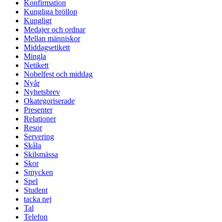
Konfirmation
Kungliga bröllop
Kungligt
Medajer och ordnar
Mellan människor
Middagsetikett
Mingla
Netikett
Nobelfest och middag
Nyår
Nyhetsbrev
Okategoriserade
Presenter
Relationer
Resor
Servering
Skåla
Skilsmässa
Skor
Smycken
Spel
Student
tacka nej
Tal
Telefon