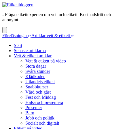
- Fråga etikettexperten om vett och etikett. Kostnadsfritt och
anonymt
Föreläsningar
Artiklar vett & etikett
Start
Senaste artiklarna
Vett & etikett artiklar
Vett & etikett på video
Stora dagar
Svåra stunder
Klädkoder
Utlandets etikett
Snabbkurser
Värd och gäst
Fest och Middag
Hälsa och presentera
Presenter
Barn
Jobb och politik
Socialt och digitalt
Etikett på video