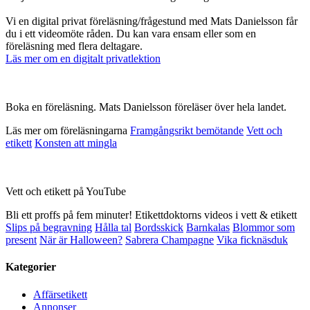
Vi en digital privat föreläsning/frågestund med Mats Danielsson får
du i ett videomöte råden. Du kan vara ensam eller som en
föreläsning med flera deltagare.
Läs mer om en digitalt privatlektion
Boka en föreläsning. Mats Danielsson föreläser över hela landet.
Läs mer om föreläsningarna
Framgångsrikt bemötande
Vett och
etikett
Konsten att mingla
Vett och etikett på YouTube
Bli ett proffs på fem minuter! Etikettdoktorns videos i vett & etikett
Slips på begravning
Hålla tal
Bordsskick
Barnkalas
Blommor som
present
När är Halloween?
Sabrera Champagne
Vika ficknäsduk
Kategorier
Affärsetikett
Annonser