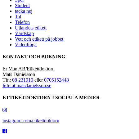
Student
tacka nej
Tal
Telefon
Utlandets etikett
Värdskap
Vett och etikett på jobbet
Videofråga
KONTAKT OCH BOKNING
Er Man AB/Etikettdoktorn
Mats Danielsson
Tfn:
08 231910
eller
0705152448
Info at matsdanielsson.se
ETTIKETDOKTORN I SOCIALA MEDIER
instagram.com/etikettdoktorn