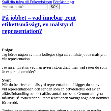
Ställ din fråga till Etikettdoktorn
Föreläsningar
På jobbet – vad innebär, rent
etikettsmässigt, en målstyrd
representation?
Fråga:
Jag hörde någon av mina kollegor säga att vi måste jobba målstyrt i
vår representation.
Jag inser givetvis vad han avser i stora drag, men vad säger du som
är expert på området?
Svar:
När du bedriver en målstyrd representation, då lägger du stor vikt
vid representationen och ser den som en betydelsefull del av en
affärsförhandling och det affärssamtal som sker. Genom att agera
målstyrt, så förbereder du representationen väldigt noga och kommer
förberedd.
Tanken är att representationen inte enbart ska ses som en trevlig