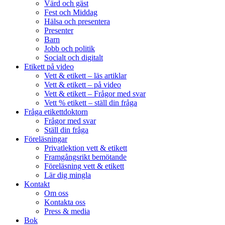
Värd och gäst
Fest och Middag
Hälsa och presentera
Presenter
Barn
Jobb och politik
Socialt och digitalt
Etikett på video
Vett & etikett – läs artiklar
Vett & etikett – på video
Vett & etikett – Frågor med svar
Vett % etikett – ställ din fråga
Fråga etikettdoktorn
Frågor med svar
Ställ din fråga
Föreläsningar
Privatlektion vett & etikett
Framgångsrikt bemötande
Föreläsning vett & etikett
Lär dig mingla
Kontakt
Om oss
Kontakta oss
Press & media
Bok