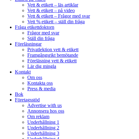
Vett & etikett – läs artiklar
Vett & etikett – på video
Vett & etikett – Frågor med svar
Vett % etikett – ställ din fråga
Fråga etikettdoktorn
Frågor med svar
Ställ din fråga
Föreläsningar
Privatlektion vett & etikett
Framgångsrikt bemötande
Föreläsning vett & etikett
Lär dig mingla
Kontakt
Om oss
Kontakta oss
Press & media
Bok
Företagsstöd
Advertise with us
Annonsera hos oss
Om reklam
Underhållning 1
Underhållning 2
Underhållning 3
Underhållning 4