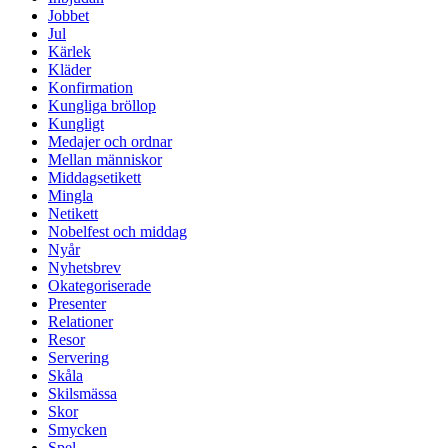
Jobbet
Jul
Kärlek
Kläder
Konfirmation
Kungliga bröllop
Kungligt
Medajer och ordnar
Mellan människor
Middagsetikett
Mingla
Netikett
Nobelfest och middag
Nyår
Nyhetsbrev
Okategoriserade
Presenter
Relationer
Resor
Servering
Skåla
Skilsmässa
Skor
Smycken
Spel