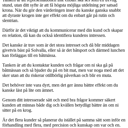
stund, utan ditt syfte är att få högsta möjliga utdelning per satsad
krona. När du gör den värderingen inser du kanske ganska snabbt
att dyraste krogen inte ger effekt om du enbart går på rutin och
slentrian.
Därför är det viktigt att du kommunicerar med din kund och skapar
en relation, då kan du också identifiera kundens intressen.
Det kanske är trav som är det stora intresset och då blir middagen
givetvis bäst på Solvalla, eller så är det båtsport och därmed lunchen
kan förläggas till en båtmässa.
Tanken är att du kontaktar kunden och frågar om ni ska gå på
båtmässan och så bjuder du på en bit mat, men var noga med att det
sker utan att du riskerar otillbörlig påverkan och blir en muta.
Det behöver inte vara dyrt, men det ger ännu bättre effekt om du
kanske läst på lite om ämnet.
Genom ditt intresserade sätt och med bra frågor kommer säkert
kunden att minnas både dig och kvällen betydligt bättre än om ni
sitter på en krog.
Är det flera kunder så planerar du istället på samma sätt som inför en
förhandling med flera, med precision och kunskap om var och en.