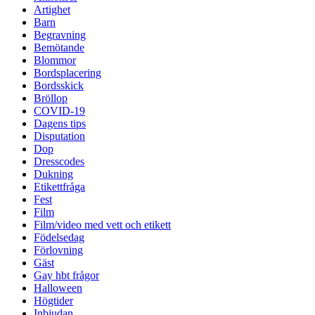
Artighet
Barn
Begravning
Bemötande
Blommor
Bordsplacering
Bordsskick
Bröllop
COVID-19
Dagens tips
Disputation
Dop
Dresscodes
Dukning
Etikettfråga
Fest
Film
Film/video med vett och etikett
Födelsedag
Förlovning
Gäst
Gay hbt frågor
Halloween
Högtider
Inbjudan