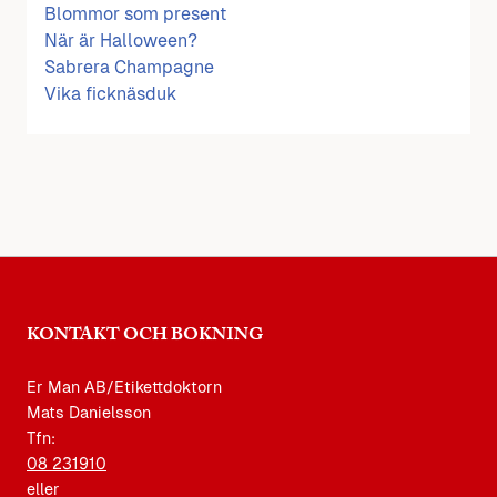
Blommor som present
När är Halloween?
Sabrera Champagne
Vika ficknäsduk
KONTAKT OCH BOKNING
Er Man AB/Etikettdoktorn
Mats Danielsson
Tfn:
08 231910
eller