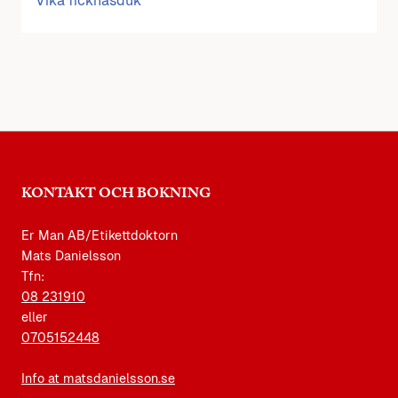
Vika ficknäsduk
KONTAKT OCH BOKNING
Er Man AB/Etikettdoktorn
Mats Danielsson
Tfn:
08 231910
eller
0705152448
Info at matsdanielsson.se