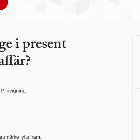
ge i present
affär?
P invigning.
arumärke lyfts fram.