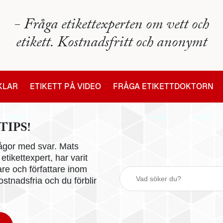
- Fråga etikettexperten om vett och
etikett. Kostnadsfritt och anonymt
IKLAR
ETIKETT PÅ VIDEO
FRÅGA ETIKETTDOKTORN
TIPS!
 frågor med svar. Mats
tikettexpert, har varit
are och författare inom
stnadsfria och du förblir