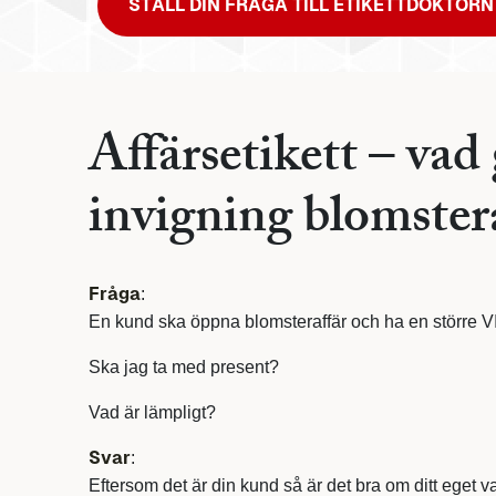
STÄLL DIN FRÅGA TILL ETIKETTDOKTORN
Affärsetikett – vad 
invigning blomster
Fråga
:
En kund ska öppna blomsteraffär och ha en större VI
Ska jag ta med present?
Vad är lämpligt?
Svar
:
Eftersom det är din kund så är det bra om ditt eget v