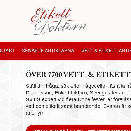
START
SENASTE ARTIKLARNA
VETT & ETIKETT ART
ÖVER 7700 VETT- & ETIKETT
Ställ din fråga, sök efter något eller läs alla
Danielsson, Etikettdoktorn, Sveriges ledande e
SVT:S expert vid flera Nobelfester, är föreläs
vett och etikett samt bemötande. Svaren är ko
anonym