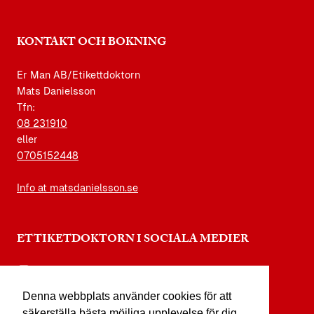
KONTAKT OCH BOKNING
Er Man AB/Etikettdoktorn
Mats Danielsson
Tfn:
08 231910
eller
0705152448
Info at matsdanielsson.se
ETTIKETDOKTORN I SOCIALA MEDIER
instagram.com/etikettdoktorn
Denna webbplats använder cookies för att
facebook.com/etikettdoktorn
säkerställa bästa möjliga upplevelse för dig