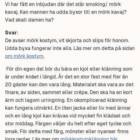
Vi har fått en inbjudan där det står smoking/ mörk
kavaj. Kan mannen ha udda byxor till en mörk kavaj?
Vad skall damen ha?
Svar
:
De avser mörk kostym, vit skjorta och slips för honom.
Udda byxa fungerar inte alls. Läs mer om detta på sidan
om mörk kostym
.
För din egen del bör du bära en kjol eller klänning som
är under knäet i längd. Är det en stor fest med fler än
20 gäster kan den vara lång. Materialet ska vara av det
finare, av siden, sammet eller crêpe. Den ska ha en kort
ärm och lagom urringning. En okomplicerad klänning
kan fungera utmärkt. En liten jacka eller liv med ärmar
och en lång kjol kan krävas vid mycket fin klädsel och
stor middag. Färgen väljer du helt efter eget tycke och
smak. För detta med färg, mönster eller nyanser finns
inga regler. Läs mer om
mörkkostymklänning här