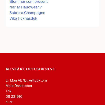
Blommor som present
När är Halloween?
Sabrera Champagne
Vika ficknäsduk
KONTAKT OCH BOKNING
Er Man AB/Etikettdoktorn
Mats Danielsson
Tfn:
08 231910
eller