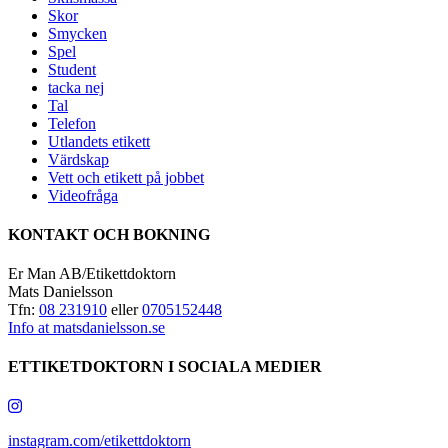
Skor
Smycken
Spel
Student
tacka nej
Tal
Telefon
Utlandets etikett
Värdskap
Vett och etikett på jobbet
Videofråga
KONTAKT OCH BOKNING
Er Man AB/Etikettdoktorn
Mats Danielsson
Tfn:
08 231910
eller
0705152448
Info at matsdanielsson.se
ETTIKETDOKTORN I SOCIALA MEDIER
instagram.com/etikettdoktorn