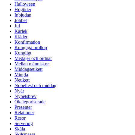
Halloween
Högtider
Inbjudan
Jobbet
Jul
Kärlek
Kläder
Konfirmation
Kungliga bröllop
Kungligt
Medajer och ordnar
Mellan människor
Middagsetikett
Mingla
Netikett
Nobelfest och middag
Nyår
Nyhetsbrev
Okategoriserade
Presenter
Relationer
Resor
Servering
Skåla
Skilsmässa