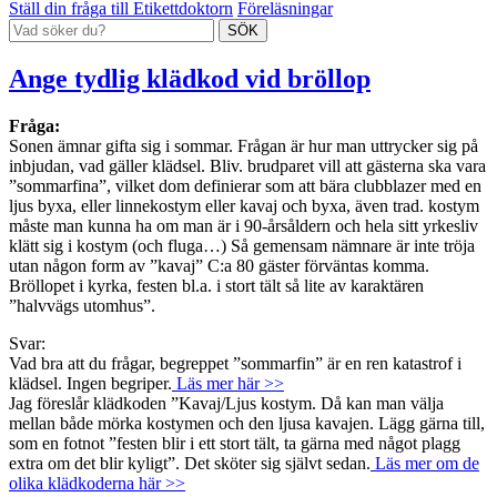
Ställ din fråga till Etikettdoktorn
Föreläsningar
Ange tydlig klädkod vid bröllop
Fråga:
Sonen ämnar gifta sig i sommar. Frågan är hur man uttrycker sig på
inbjudan, vad gäller klädsel. Bliv. brudparet vill att gästerna ska vara
”sommarfina”, vilket dom definierar som att bära clubblazer med en
ljus byxa, eller linnekostym eller kavaj och byxa, även trad. kostym
måste man kunna ha om man är i 90-årsåldern och hela sitt yrkesliv
klätt sig i kostym (och fluga…) Så gemensam nämnare är inte tröja
utan någon form av ”kavaj” C:a 80 gäster förväntas komma.
Bröllopet i kyrka, festen bl.a. i stort tält så lite av karaktären
”halvvägs utomhus”.
Svar:
Vad bra att du frågar, begreppet ”sommarfin” är en ren katastrof i
klädsel. Ingen begriper.
Läs mer här >>
Jag föreslår klädkoden ”Kavaj/Ljus kostym. Då kan man välja
mellan både mörka kostymen och den ljusa kavajen. Lägg gärna till,
som en fotnot ”festen blir i ett stort tält, ta gärna med något plagg
extra om det blir kyligt”. Det sköter sig självt sedan.
Läs mer om de
olika klädkoderna här >>