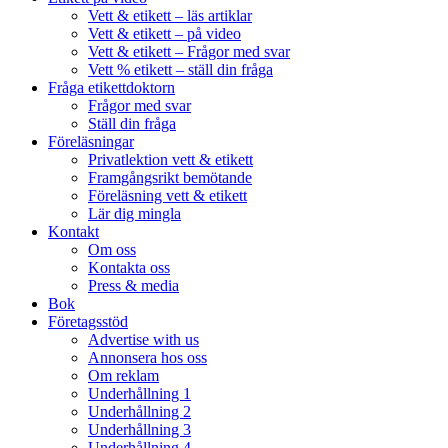
Vett & etikett – läs artiklar
Vett & etikett – på video
Vett & etikett – Frågor med svar
Vett % etikett – ställ din fråga
Fråga etikettdoktorn
Frågor med svar
Ställ din fråga
Föreläsningar
Privatlektion vett & etikett
Framgångsrikt bemötande
Föreläsning vett & etikett
Lär dig mingla
Kontakt
Om oss
Kontakta oss
Press & media
Bok
Företagsstöd
Advertise with us
Annonsera hos oss
Om reklam
Underhållning 1
Underhållning 2
Underhållning 3
Underhållning 4