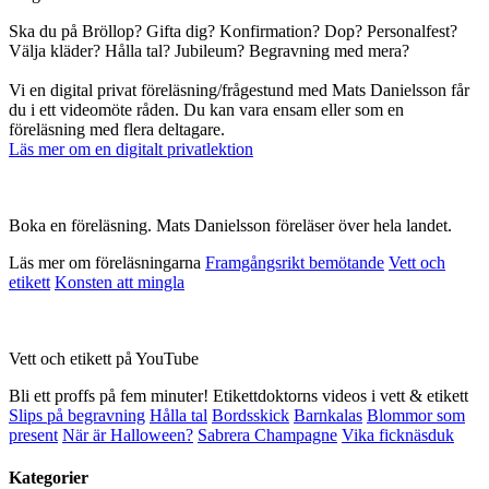
Ska du på Bröllop? Gifta dig? Konfirmation? Dop? Personalfest?
Välja kläder? Hålla tal? Jubileum? Begravning med mera?
Vi en digital privat föreläsning/frågestund med Mats Danielsson får
du i ett videomöte råden. Du kan vara ensam eller som en
föreläsning med flera deltagare.
Läs mer om en digitalt privatlektion
Boka en föreläsning. Mats Danielsson föreläser över hela landet.
Läs mer om föreläsningarna
Framgångsrikt bemötande
Vett och
etikett
Konsten att mingla
Vett och etikett på YouTube
Bli ett proffs på fem minuter! Etikettdoktorns videos i vett & etikett
Slips på begravning
Hålla tal
Bordsskick
Barnkalas
Blommor som
present
När är Halloween?
Sabrera Champagne
Vika ficknäsduk
Kategorier