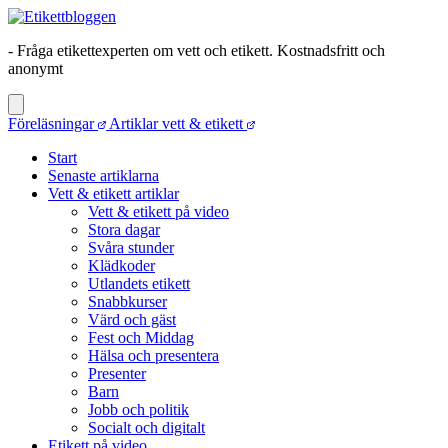
- Fråga etikettexperten om vett och etikett. Kostnadsfritt och
anonymt
Föreläsningar
Artiklar vett & etikett
Start
Senaste artiklarna
Vett & etikett artiklar
Vett & etikett på video
Stora dagar
Svåra stunder
Klädkoder
Utlandets etikett
Snabbkurser
Värd och gäst
Fest och Middag
Hälsa och presentera
Presenter
Barn
Jobb och politik
Socialt och digitalt
Etikett på video