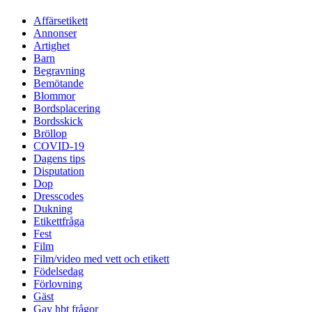
Affärsetikett
Annonser
Artighet
Barn
Begravning
Bemötande
Blommor
Bordsplacering
Bordsskick
Bröllop
COVID-19
Dagens tips
Disputation
Dop
Dresscodes
Dukning
Etikettfråga
Fest
Film
Film/video med vett och etikett
Födelsedag
Förlovning
Gäst
Gay hbt frågor