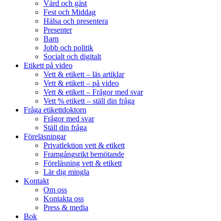
Värd och gäst
Fest och Middag
Hälsa och presentera
Presenter
Barn
Jobb och politik
Socialt och digitalt
Etikett på video
Vett & etikett – läs artiklar
Vett & etikett – på video
Vett & etikett – Frågor med svar
Vett % etikett – ställ din fråga
Fråga etikettdoktorn
Frågor med svar
Ställ din fråga
Föreläsningar
Privatlektion vett & etikett
Framgångsrikt bemötande
Föreläsning vett & etikett
Lär dig mingla
Kontakt
Om oss
Kontakta oss
Press & media
Bok