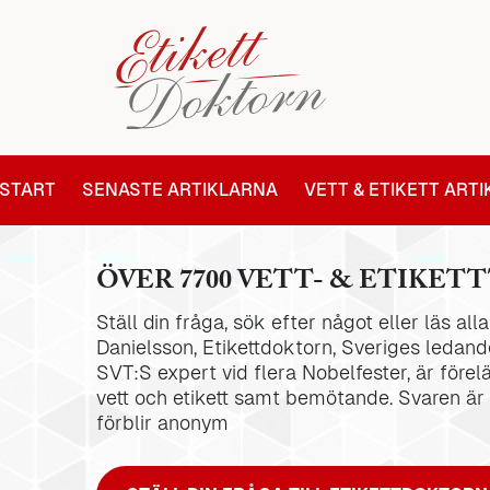
START
SENASTE ARTIKLARNA
VETT & ETIKETT ART
ÖVER 7700 VETT- & ETIKETT
Ställ din fråga, sök efter något eller läs al
Danielsson, Etikettdoktorn, Sveriges ledande
SVT:S expert vid flera Nobelfester, är förel
vett och etikett samt bemötande. Svaren är
förblir anonym