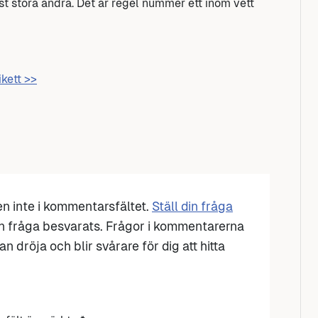
ast störa andra. Det är regel nummer ett inom vett
ikett >>
den inte i kommentarsfältet.
Ställ din fråga
n fråga besvarats. Frågor i kommentarerna
n dröja och blir svårare för dig att hitta