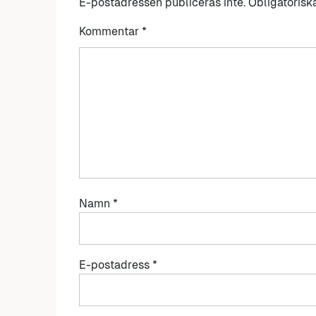
E-postadressen publiceras inte.
Obligatorisk
Kommentar
*
Namn
*
E-postadress
*