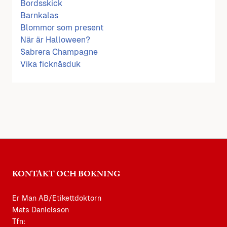
Bordsskick
Barnkalas
Blommor som present
När är Halloween?
Sabrera Champagne
Vika ficknäsduk
KONTAKT OCH BOKNING
Er Man AB/Etikettdoktorn
Mats Danielsson
Tfn: