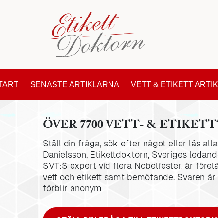
TART
SENASTE ARTIKLARNA
VETT & ETIKETT ARTI
ÖVER 7700 VETT- & ETIKETT
Ställ din fråga, sök efter något eller läs al
Danielsson, Etikettdoktorn, Sveriges ledande
SVT:S expert vid flera Nobelfester, är förel
vett och etikett samt bemötande. Svaren är
förblir anonym