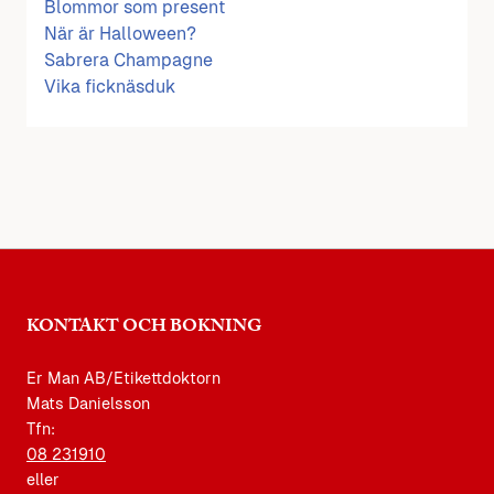
Blommor som present
När är Halloween?
Sabrera Champagne
Vika ficknäsduk
KONTAKT OCH BOKNING
Er Man AB/Etikettdoktorn
Mats Danielsson
Tfn:
08 231910
eller