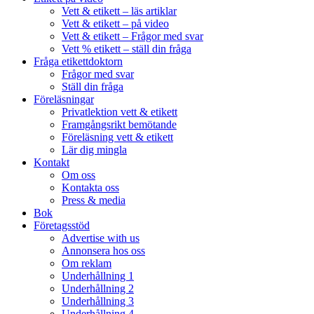
Vett & etikett – läs artiklar
Vett & etikett – på video
Vett & etikett – Frågor med svar
Vett % etikett – ställ din fråga
Fråga etikettdoktorn
Frågor med svar
Ställ din fråga
Föreläsningar
Privatlektion vett & etikett
Framgångsrikt bemötande
Föreläsning vett & etikett
Lär dig mingla
Kontakt
Om oss
Kontakta oss
Press & media
Bok
Företagsstöd
Advertise with us
Annonsera hos oss
Om reklam
Underhållning 1
Underhållning 2
Underhållning 3
Underhållning 4