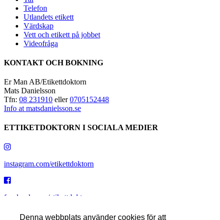
Telefon
Utlandets etikett
Värdskap
Vett och etikett på jobbet
Videofråga
KONTAKT OCH BOKNING
Er Man AB/Etikettdoktorn
Mats Danielsson
Tfn:
08 231910
eller
0705152448
Info at matsdanielsson.se
ETTIKETDOKTORN I SOCIALA MEDIER
instagram.com/etikettdoktorn
facebook.com/etikettdoktorn
Denna webbplats använder cookies för att