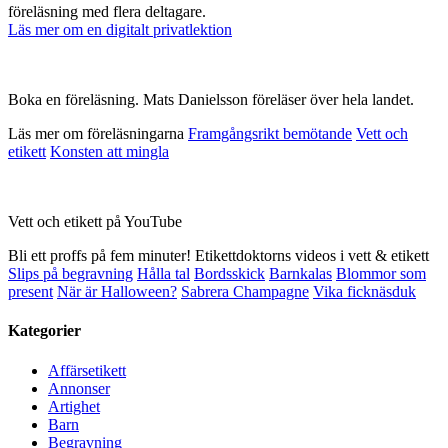
föreläsning med flera deltagare.
Läs mer om en digitalt privatlektion
Boka en föreläsning. Mats Danielsson föreläser över hela landet.
Läs mer om föreläsningarna
Framgångsrikt bemötande
Vett och
etikett
Konsten att mingla
Vett och etikett på YouTube
Bli ett proffs på fem minuter! Etikettdoktorns videos i vett & etikett
Slips på begravning
Hålla tal
Bordsskick
Barnkalas
Blommor som
present
När är Halloween?
Sabrera Champagne
Vika ficknäsduk
Kategorier
Affärsetikett
Annonser
Artighet
Barn
Begravning