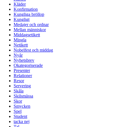
Kläder
Konfirmation
Kungliga bröllop
Kungligt
Medajer och ordnar
Mellan människor
Middagsetikett
Mingla
Netikett
Nobelfest och middag
Nyår
Nyhetsbrev
Okategoriserade
Presenter
Relationer
Resor
Servering
Skåla
Skilsmässa
Skor
Smycken
Spel
Student
tacka nej
Tal