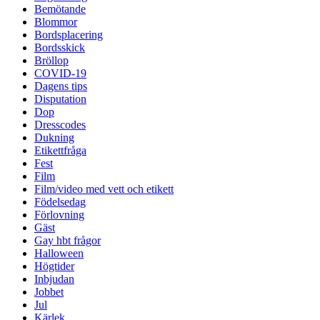
Bemötande
Blommor
Bordsplacering
Bordsskick
Bröllop
COVID-19
Dagens tips
Disputation
Dop
Dresscodes
Dukning
Etikettfråga
Fest
Film
Film/video med vett och etikett
Födelsedag
Förlovning
Gäst
Gay hbt frågor
Halloween
Högtider
Inbjudan
Jobbet
Jul
Kärlek