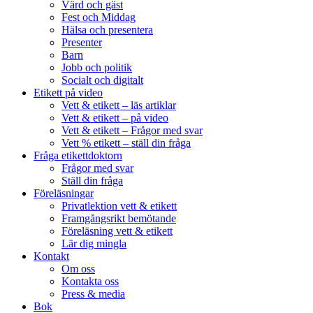
Värd och gäst
Fest och Middag
Hälsa och presentera
Presenter
Barn
Jobb och politik
Socialt och digitalt
Etikett på video
Vett & etikett – läs artiklar
Vett & etikett – på video
Vett & etikett – Frågor med svar
Vett % etikett – ställ din fråga
Fråga etikettdoktorn
Frågor med svar
Ställ din fråga
Föreläsningar
Privatlektion vett & etikett
Framgångsrikt bemötande
Föreläsning vett & etikett
Lär dig mingla
Kontakt
Om oss
Kontakta oss
Press & media
Bok