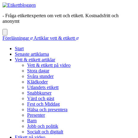
- Fråga etikettexperten om vett och etikett. Kostnadsfritt och
anonymt
Föreläsningar
Artiklar vett & etikett
Start
Senaste artiklarna
Vett & etikett artiklar
Vett & etikett på video
Stora dagar
Svåra stunder
Klädkoder
Utlandets etikett
Snabbkurser
Värd och gäst
Fest och Middag
Hälsa och presentera
Presenter
Barn
Jobb och politik
Socialt och digitalt
Etikett på video