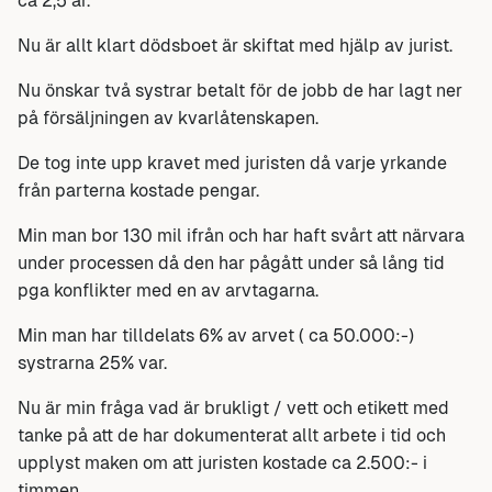
ca 2,5 år.
Nu är allt klart dödsboet är skiftat med hjälp av jurist.
Nu önskar två systrar betalt för de jobb de har lagt ner
på försäljningen av kvarlåtenskapen.
De tog inte upp kravet med juristen då varje yrkande
från parterna kostade pengar.
Min man bor 130 mil ifrån och har haft svårt att närvara
under processen då den har pågått under så lång tid
pga konflikter med en av arvtagarna.
Min man har tilldelats 6% av arvet ( ca 50.000:-)
systrarna 25% var.
Nu är min fråga vad är brukligt / vett och etikett med
tanke på att de har dokumenterat allt arbete i tid och
upplyst maken om att juristen kostade ca 2.500:- i
timmen.