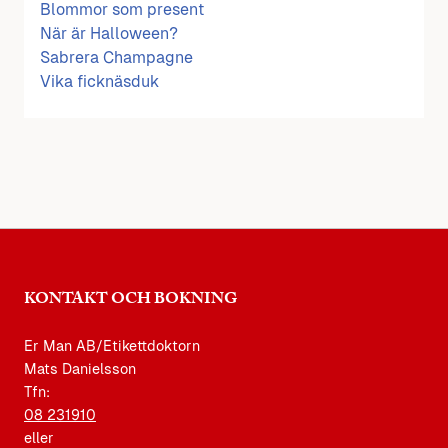
Blommor som present
När är Halloween?
Sabrera Champagne
Vika ficknäsduk
KONTAKT OCH BOKNING
Er Man AB/Etikettdoktorn
Mats Danielsson
Tfn:
08 231910
eller