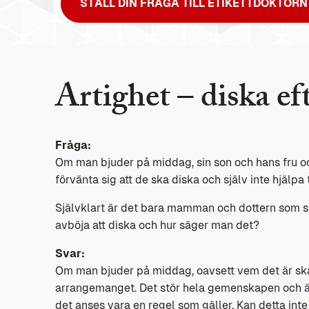
STÄLL DIN FRÅGA TILL ETIKETTDOKTORN
Artighet – diska ef
Fråga:
Om man bjuder på middag, sin son och hans fru o
förvänta sig att de ska diska och själv inte hjälpa t
Självklart är det bara mamman och dottern som ska
avböja att diska och hur säger man det?
Svar:
Om man bjuder på middag, oavsett vem det är ska 
arrangemanget. Det stör hela gemenskapen och äv
det anses vara en regel som gäller. Kan detta int