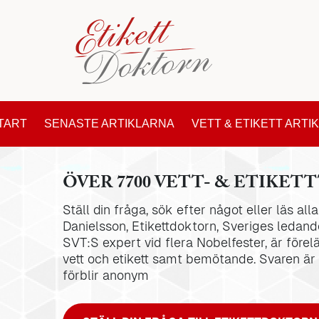
TART
SENASTE ARTIKLARNA
VETT & ETIKETT ARTI
ÖVER 7700 VETT- & ETIKETT
Ställ din fråga, sök efter något eller läs al
Danielsson, Etikettdoktorn, Sveriges ledande
SVT:S expert vid flera Nobelfester, är förel
vett och etikett samt bemötande. Svaren är
förblir anonym