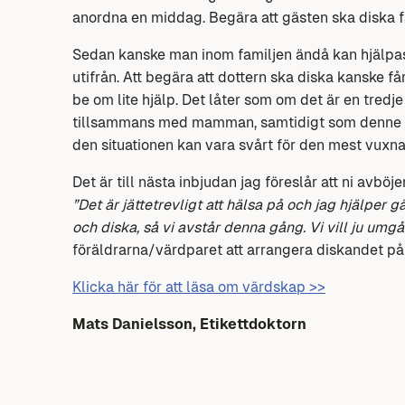
anordna en middag. Begära att gästen ska diska f
Sedan kanske man inom familjen ändå kan hjälpas 
utifrån. Att begära att dottern ska diska kanske 
be om lite hjälp. Det låter som om det är en tredj
tillsammans med mamman, samtidigt som denne int
den situationen kan vara svårt för den mest vuxna
Det är till nästa inbjudan jag föreslår att ni avböj
”Det är jättetrevligt att hälsa på och jag hjälper g
och diska, så vi avstår denna gång. Vi vill ju umgås
föräldrarna/värdparet att arrangera diskandet på 
Klicka här för att läsa om värdskap >>
Mats Danielsson, Etikettdoktorn