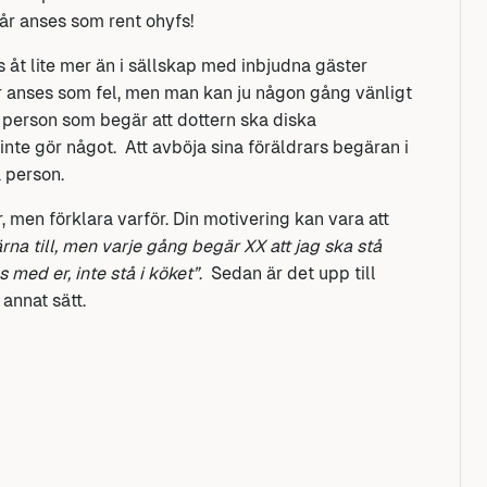
år anses som rent ohyfs!
åt lite mer än i sällskap med inbjudna gäster
får anses som fel, men man kan ju någon gång vänligt
e person som begär att dottern ska diska
e gör något. Att avböja sina föräldrars begäran i
 person.
er, men förklara varför. Din motivering kan vara att
ärna till, men varje gång begär XX att jag ska stå
 med er, inte stå i köket”
. Sedan är det upp till
annat sätt.