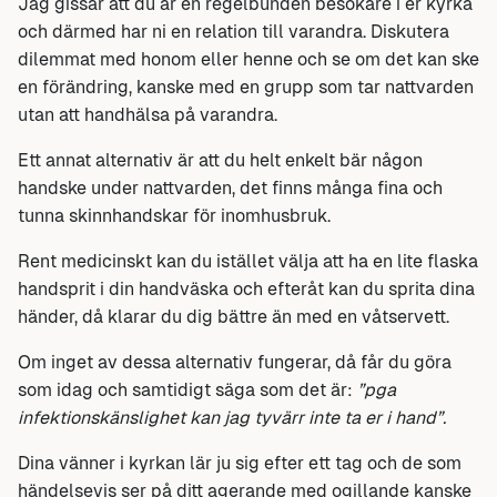
Jag gissar att du är en regelbunden besökare i er kyrka
och därmed har ni en relation till varandra. Diskutera
dilemmat med honom eller henne och se om det kan ske
en förändring, kanske med en grupp som tar nattvarden
utan att handhälsa på varandra.
Ett annat alternativ är att du helt enkelt bär någon
handske under nattvarden, det finns många fina och
tunna skinnhandskar för inomhusbruk.
Rent medicinskt kan du istället välja att ha en lite flaska
handsprit i din handväska och efteråt kan du sprita dina
händer, då klarar du dig bättre än med en våtservett.
Om inget av dessa alternativ fungerar, då får du göra
som idag och samtidigt säga som det är:
”pga
infektionskänslighet kan jag tyvärr inte ta er i hand”.
Dina vänner i kyrkan lär ju sig efter ett tag och de som
händelsevis ser på ditt agerande med ogillande kanske