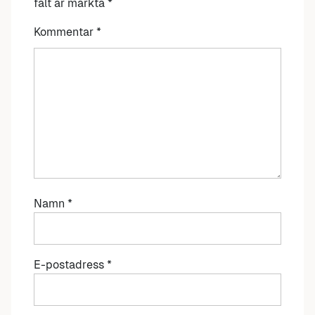
fält är märkta
*
Kommentar
*
Namn
*
E-postadress
*