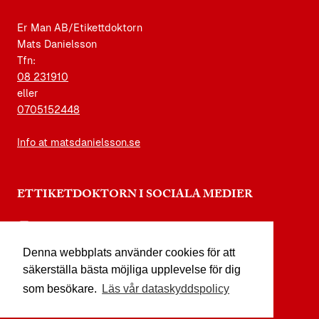
Er Man AB/Etikettdoktorn
Mats Danielsson
Tfn:
08 231910
eller
0705152448
Info at matsdanielsson.se
ETTIKETDOKTORN I SOCIALA MEDIER
instagram.com/etikettdoktorn
Denna webbplats använder cookies för att
facebook.com/etikettdoktorn
säkerställa bästa möjliga upplevelse för dig
youtube.com/etikettdoktorn
som besökare.
Läs vår dataskyddspolicy
x.com/etikettdoktorn