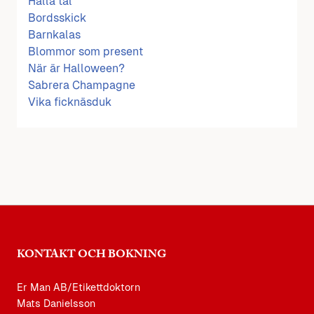
Hålla tal
Bordsskick
Barnkalas
Blommor som present
När är Halloween?
Sabrera Champagne
Vika ficknäsduk
KONTAKT OCH BOKNING
Er Man AB/Etikettdoktorn
Mats Danielsson