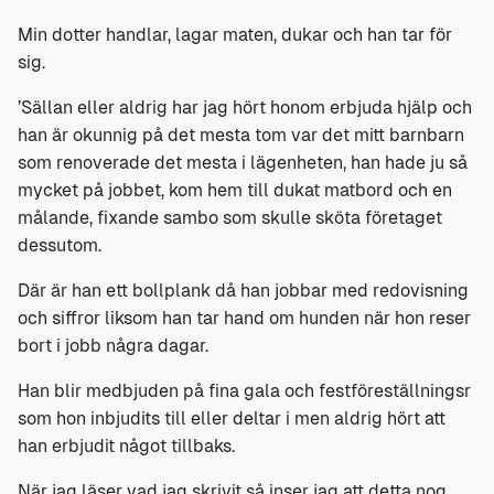
Min dotter handlar, lagar maten, dukar och han tar för
sig.
’Sällan eller aldrig har jag hört honom erbjuda hjälp och
han är okunnig på det mesta tom var det mitt barnbarn
som renoverade det mesta i lägenheten, han hade ju så
mycket på jobbet, kom hem till dukat matbord och en
målande, fixande sambo som skulle sköta företaget
dessutom.
Där är han ett bollplank då han jobbar med redovisning
och siffror liksom han tar hand om hunden när hon reser
bort i jobb några dagar.
Han blir medbjuden på fina gala och festföreställningsr
som hon inbjudits till eller deltar i men aldrig hört att
han erbjudit något tillbaks.
När jag läser vad jag skrivit så inser jag att detta nog