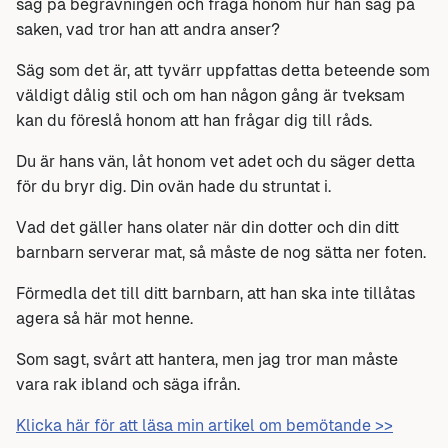
såg på begravningen och fråga honom hur han såg på
saken, vad tror han att andra anser?
Säg som det är, att tyvärr uppfattas detta beteende som
väldigt dålig stil och om han någon gång är tveksam
kan du föreslå honom att han frågar dig till råds.
Du är hans vän, låt honom vet adet och du säger detta
för du bryr dig. Din ovän hade du struntat i.
Vad det gäller hans olater när din dotter och din ditt
barnbarn serverar mat, så måste de nog sätta ner foten.
Förmedla det till ditt barnbarn, att han ska inte tillåtas
agera så här mot henne.
Som sagt, svårt att hantera, men jag tror man måste
vara rak ibland och säga ifrån.
Klicka här för att läsa min artikel om bemötande >>