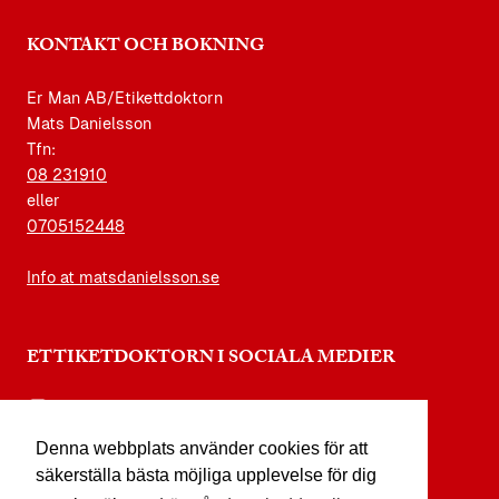
KONTAKT OCH BOKNING
Er Man AB/Etikettdoktorn
Mats Danielsson
Tfn:
08 231910
eller
0705152448
Info at matsdanielsson.se
ETTIKETDOKTORN I SOCIALA MEDIER
instagram.com/etikettdoktorn
Denna webbplats använder cookies för att
facebook.com/etikettdoktorn
säkerställa bästa möjliga upplevelse för dig
youtube.com/etikettdoktorn