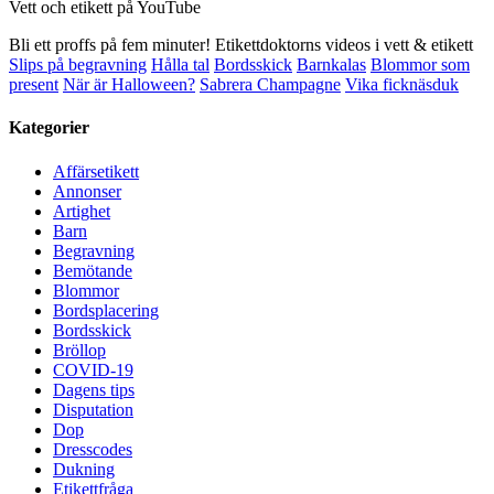
Vett och etikett på YouTube
Bli ett proffs på fem minuter! Etikettdoktorns videos i vett & etikett
Slips på begravning
Hålla tal
Bordsskick
Barnkalas
Blommor som
present
När är Halloween?
Sabrera Champagne
Vika ficknäsduk
Kategorier
Affärsetikett
Annonser
Artighet
Barn
Begravning
Bemötande
Blommor
Bordsplacering
Bordsskick
Bröllop
COVID-19
Dagens tips
Disputation
Dop
Dresscodes
Dukning
Etikettfråga