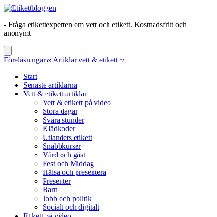
- Fråga etikettexperten om vett och etikett. Kostnadsfritt och
anonymt
Föreläsningar
Artiklar vett & etikett
Start
Senaste artiklarna
Vett & etikett artiklar
Vett & etikett på video
Stora dagar
Svåra stunder
Klädkoder
Utlandets etikett
Snabbkurser
Värd och gäst
Fest och Middag
Hälsa och presentera
Presenter
Barn
Jobb och politik
Socialt och digitalt
Etikett på video