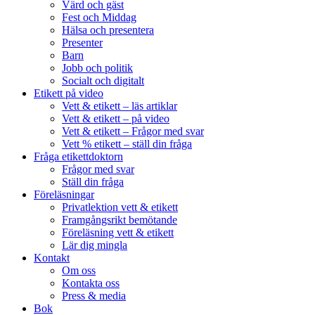
Värd och gäst
Fest och Middag
Hälsa och presentera
Presenter
Barn
Jobb och politik
Socialt och digitalt
Etikett på video
Vett & etikett – läs artiklar
Vett & etikett – på video
Vett & etikett – Frågor med svar
Vett % etikett – ställ din fråga
Fråga etikettdoktorn
Frågor med svar
Ställ din fråga
Föreläsningar
Privatlektion vett & etikett
Framgångsrikt bemötande
Föreläsning vett & etikett
Lär dig mingla
Kontakt
Om oss
Kontakta oss
Press & media
Bok