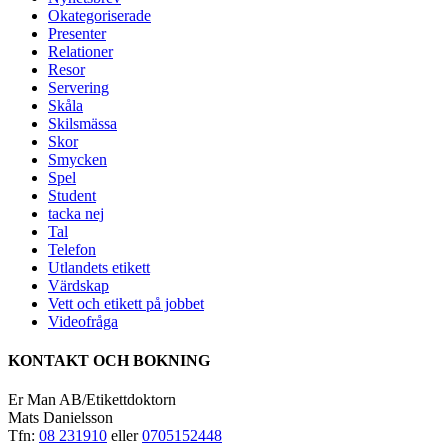
Okategoriserade
Presenter
Relationer
Resor
Servering
Skåla
Skilsmässa
Skor
Smycken
Spel
Student
tacka nej
Tal
Telefon
Utlandets etikett
Värdskap
Vett och etikett på jobbet
Videofråga
KONTAKT OCH BOKNING
Er Man AB/Etikettdoktorn
Mats Danielsson
Tfn:
08 231910
eller
0705152448