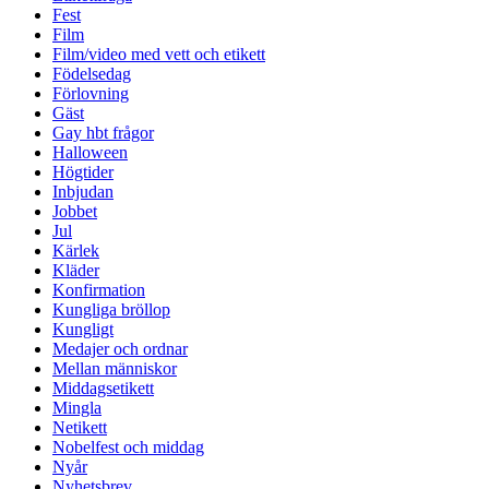
Fest
Film
Film/video med vett och etikett
Födelsedag
Förlovning
Gäst
Gay hbt frågor
Halloween
Högtider
Inbjudan
Jobbet
Jul
Kärlek
Kläder
Konfirmation
Kungliga bröllop
Kungligt
Medajer och ordnar
Mellan människor
Middagsetikett
Mingla
Netikett
Nobelfest och middag
Nyår
Nyhetsbrev