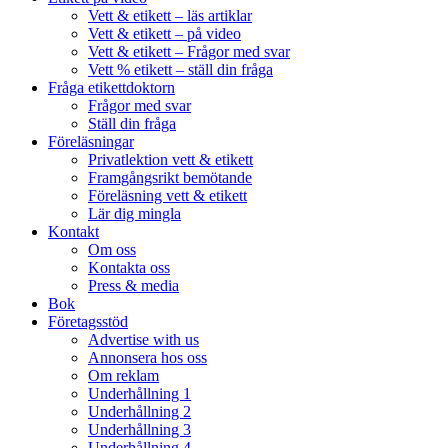
Vett & etikett – läs artiklar
Vett & etikett – på video
Vett & etikett – Frågor med svar
Vett % etikett – ställ din fråga
Fråga etikettdoktorn
Frågor med svar
Ställ din fråga
Föreläsningar
Privatlektion vett & etikett
Framgångsrikt bemötande
Föreläsning vett & etikett
Lär dig mingla
Kontakt
Om oss
Kontakta oss
Press & media
Bok
Företagsstöd
Advertise with us
Annonsera hos oss
Om reklam
Underhållning 1
Underhållning 2
Underhållning 3
Underhållning 4