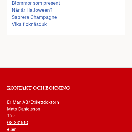
Blommor som present
När är Halloween?
Sabrera Champagne
Vika ficknäsduk
KONTAKT OCH BOKNING
Er Man AB/Etikettdoktorn
Mats Danielsson
Tfn:
08 231910
eller