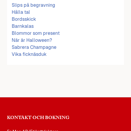
Slips på begravning
Hålla tal
Bordsskick
Barnkalas
Blommor som present
När är Halloween?
Sabrera Champagne
Vika ficknäsduk
KONTAKT OCH BOKNING