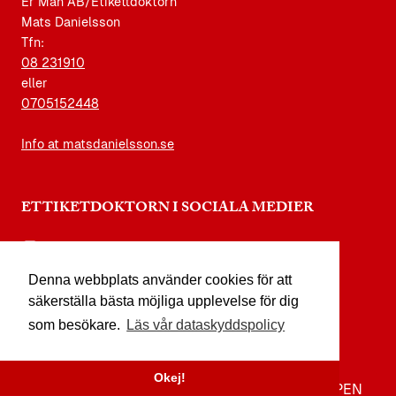
Er Man AB/Etikettdoktorn
Mats Danielsson
Tfn:
08 231910
eller
0705152448
Info at matsdanielsson.se
ETTIKETDOKTORN I SOCIALA MEDIER
instagram.com/etikettdoktorn
Denna webbplats använder cookies för att
facebook.com/etikettdoktorn
säkerställa bästa möjliga upplevelse för dig
youtube.com/etikettdoktorn
som besökare.
Läs vår dataskyddspolicy
x.com/etikettdoktorn
Okej!
TILL TOPPEN