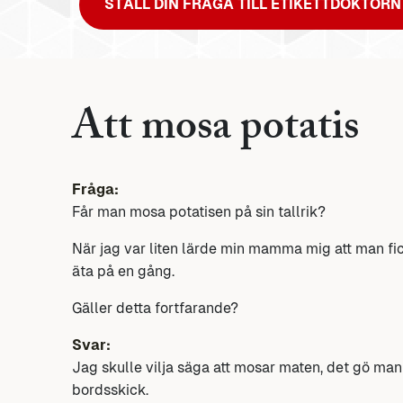
STÄLL DIN FRÅGA TILL ETIKETTDOKTORN
Att mosa potatis
Fråga:
Får man mosa potatisen på sin tallrik?
När jag var liten lärde min mamma mig att man f
äta på en gång.
Gäller detta fortfarande?
Svar:
Jag skulle vilja säga att mosar maten, det gö m
bordsskick.