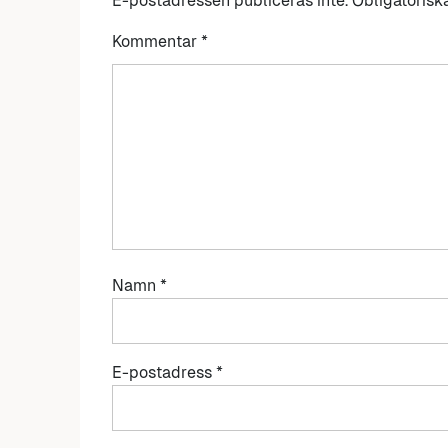
E-postadressen publiceras inte.
Obligatorisk
Kommentar
*
Namn
*
E-postadress
*