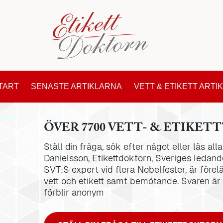
TART
SENASTE ARTIKLARNA
VETT & ETIKETT ARTI
ÖVER 7700 VETT- & ETIKETT
Ställ din fråga, sök efter något eller läs al
Danielsson, Etikettdoktorn, Sveriges ledande
SVT:S expert vid flera Nobelfester, är förel
vett och etikett samt bemötande. Svaren är
förblir anonym