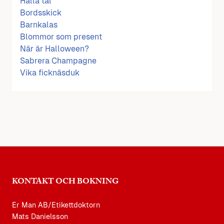
Hålla tal
Bordsskick
Barnkalas
Blommor som present
När är Halloween?
Sabrera Champagne
Vika ficknäsduk
KONTAKT OCH BOKNING
Er Man AB/Etikettdoktorn
Mats Danielsson