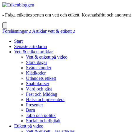
- Fråga etikettexperten om vett och etikett. Kostnadsfritt och anonymt
Föreläsningar
Artiklar vett & etikett
Start
Senaste artiklarna
Vett & etikett artiklar
Vett & etikett på video
Stora dagar
Svåra stunder
Klädkoder
Utlandets etikett
Snabbkurser
Värd och gäst
Fest och Middag
Hälsa och presentera
Presenter
Barn
Jobb och politik
Socialt och digitalt
Etikett på video
Vett & etikett – läs artiklar