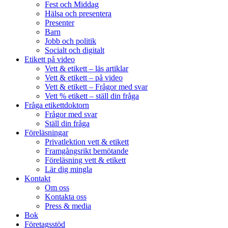
Fest och Middag
Hälsa och presentera
Presenter
Barn
Jobb och politik
Socialt och digitalt
Etikett på video
Vett & etikett – läs artiklar
Vett & etikett – på video
Vett & etikett – Frågor med svar
Vett % etikett – ställ din fråga
Fråga etikettdoktorn
Frågor med svar
Ställ din fråga
Föreläsningar
Privatlektion vett & etikett
Framgångsrikt bemötande
Föreläsning vett & etikett
Lär dig mingla
Kontakt
Om oss
Kontakta oss
Press & media
Bok
Företagsstöd