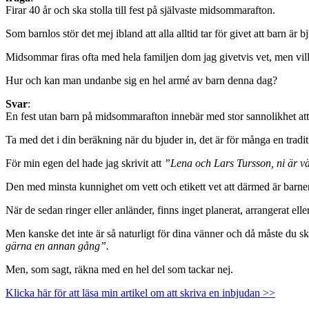
Firar 40 år och ska stolla till fest på självaste midsommarafton.
Som barnlos stör det mej ibland att alla alltid tar för givet att barn är b
Midsommar firas ofta med hela familjen dom jag givetvis vet, men vil
Hur och kan man undanbe sig en hel armé av barn denna dag?
Svar
:
En fest utan barn på midsommarafton innebär med stor sannolikhet a
Ta med det i din beräkning när du bjuder in, det är för många en tradit
För min egen del hade jag skrivit att
”Lena och Lars Tursson, ni är
Den med minsta kunnighet om vett och etikett vet att därmed är barnen 
När de sedan ringer eller anländer, finns inget planerat, arrangerat elle
Men kanske det inte är så naturligt för dina vänner och då måste du skri
gärna en annan gång”.
Men, som sagt, räkna med en hel del som tackar nej.
Klicka här för att läsa min artikel om att skriva en inbjudan >>