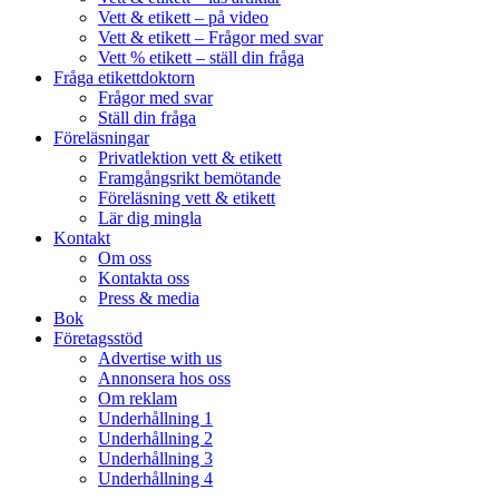
Vett & etikett – på video
Vett & etikett – Frågor med svar
Vett % etikett – ställ din fråga
Fråga etikettdoktorn
Frågor med svar
Ställ din fråga
Föreläsningar
Privatlektion vett & etikett
Framgångsrikt bemötande
Föreläsning vett & etikett
Lär dig mingla
Kontakt
Om oss
Kontakta oss
Press & media
Bok
Företagsstöd
Advertise with us
Annonsera hos oss
Om reklam
Underhållning 1
Underhållning 2
Underhållning 3
Underhållning 4