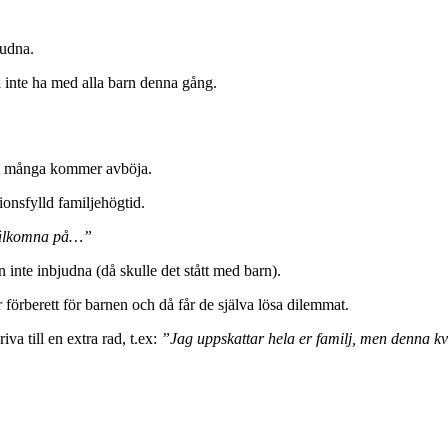
judna.
l inte ha med alla barn denna gång.
tt många kommer avböja.
ionsfylld familjehögtid.
 välkomna på…”
inte inbjudna (då skulle det stått med barn).
r förberett för barnen och då får de själva lösa dilemmat.
va till en extra rad, t.ex:
”Jag uppskattar hela er familj, men denna kvä