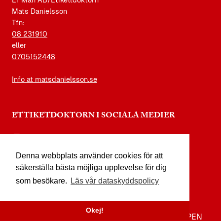
Er Man AB/Etikettdoktorn
Mats Danielsson
Tfn:
08 231910
eller
0705152448
Info at matsdanielsson.se
ETTIKETDOKTORN I SOCIALA MEDIER
instagram.com/etikettdoktorn
Denna webbplats använder cookies för att
facebook.com/etikettdoktorn
säkerställa bästa möjliga upplevelse för dig
youtube.com/etikettdoktorn
som besökare.
Läs vår dataskyddspolicy
x.com/etikettdoktorn
Okej!
TILL TOPPEN