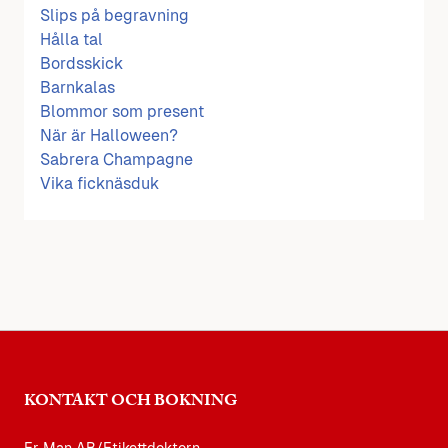
Slips på begravning
Hålla tal
Bordsskick
Barnkalas
Blommor som present
När är Halloween?
Sabrera Champagne
Vika ficknäsduk
KONTAKT OCH BOKNING