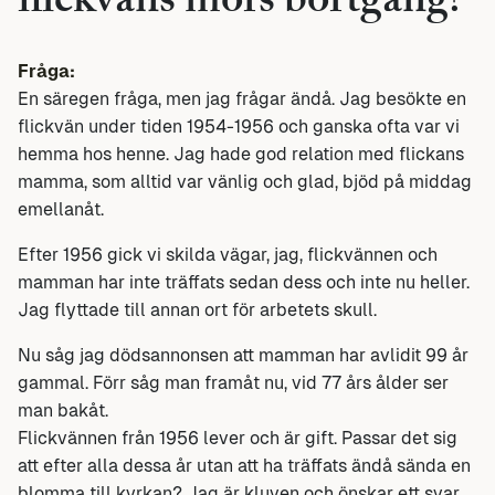
flickväns mors bortgång?
Fråga:
En säregen fråga, men jag frågar ändå. Jag besökte en
flickvän under tiden 1954-1956 och ganska ofta var vi
hemma hos henne. Jag hade god relation med flickans
mamma, som alltid var vänlig och glad, bjöd på middag
emellanåt.
Efter 1956 gick vi skilda vägar, jag, flickvännen och
mamman har inte träffats sedan dess och inte nu heller.
Jag flyttade till annan ort för arbetets skull.
Nu såg jag dödsannonsen att mamman har avlidit 99 år
gammal. Förr såg man framåt nu, vid 77 års ålder ser
man bakåt.
Flickvännen från 1956 lever och är gift. Passar det sig
att efter alla dessa år utan att ha träffats ändå sända en
blomma till kyrkan? Jag är kluven och önskar ett svar,