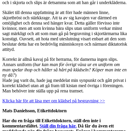
och i skjorta och slips är detsamma som att han går i underkläderna.
Skälet till denna uppfattning är att förr hade männen linne,
skjortbröst och stärkkrage. Att ta av sig kavajen var därmed en
omöjlighet och denna sed hänger kvar. Detta gäller förvisso inte
kvinnor, men att som kvinna bära slips utan uniform verkar minst
sagt märkligt och att som man gå på begravning i skjortärmarna lika
konstigt. Oavsett, att hota med uteslutning visart enbart att den som
beslutar detta har en bedrövlig människosyn och närmast diktatorisk
attityd.
Korrekt är alltså kavaj på för herrarna, för damerna ingen slips.
Annars uniform (
hur kan man för övrigt växa ur en uniform om
man spelar ihop och håller så hårt på klädseln? Köper man inte en
ny då?
)
Hade jag varit du, hade jag meddelat min synpunkt och gått privat i
korrekt klädsel utan att gå fram till kistan med övriga i föreningen.
Man behöver inte ställa upp på rena tramset.
Klicka här för att läsa mer om klädsel på begravning >>
Mats Danielsson, Etikettdoktorn
Har du en fråga till Etikettdoktorn, ställ den inte i
kommentarsfältet.
Ställ din fråga här.
Då får du även ett