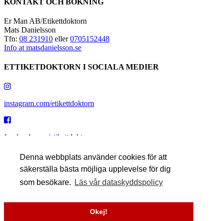
KONTAKT OCH BOKNING
Er Man AB/Etikettdoktorn
Mats Danielsson
Tfn:
08 231910
eller
0705152448
Info at matsdanielsson.se
ETTIKETDOKTORN I SOCIALA MEDIER
instagram.com/etikettdoktorn
facebook.com/etikettdoktorn
Denna webbplats använder cookies för att
säkerställa bästa möjliga upplevelse för dig
youtube.com/etikettdoktorn
som besökare.
Läs vår dataskyddspolicy
x.com/etikettdoktorn
Okej!
Till toppen