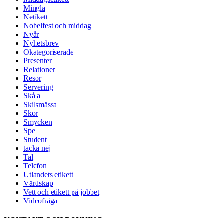
Mingla
Netikett
Nobelfest och middag
Nyår
Nyhetsbrev
Okategoriserade
Presenter
Relationer
Resor
Servering
Skåla
Skilsmässa
Skor
Smycken
Spel
Student
tacka nej
Tal
Telefon
Utlandets etikett
Värdskap
Vett och etikett på jobbet
Videofråga