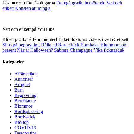
Läs mer om föreläsningarna
Framgångsrikt bemötande
Vett och
etikett
Konsten att mingla
Vett och etikett på YouTube
Bli ett proffs på fem minuter! Etikettdoktorns videos i vett & etikett
Slips på begravning
Hålla tal
Bordsskick
Barnkalas
Blommor som
present
När är Halloween?
Sabrera Champagne
Vika ficknäsduk
Kategorier
Affärsetikett
Annonser
Artighet
Barn
Begravning
Bemötande
Blommor
Bordsplacering
Bordsskick
Bröllop
COVID-19
Dagens tips