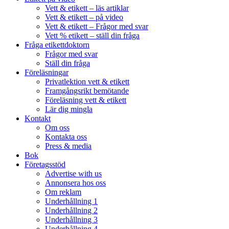
Vett & etikett – läs artiklar
Vett & etikett – på video
Vett & etikett – Frågor med svar
Vett % etikett – ställ din fråga
Fråga etikettdoktorn
Frågor med svar
Ställ din fråga
Föreläsningar
Privatlektion vett & etikett
Framgångsrikt bemötande
Föreläsning vett & etikett
Lär dig mingla
Kontakt
Om oss
Kontakta oss
Press & media
Bok
Företagsstöd
Advertise with us
Annonsera hos oss
Om reklam
Underhållning 1
Underhållning 2
Underhållning 3
Underhållning 4