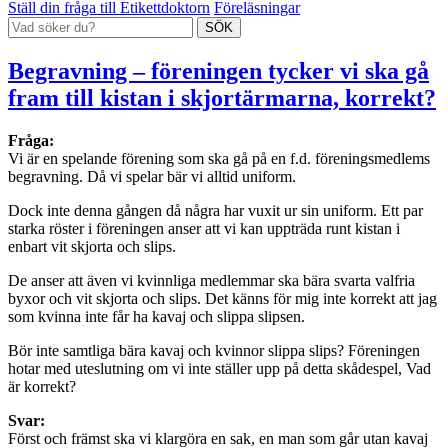
Ställ din fråga till Etikettdoktorn
Föreläsningar
Begravning – föreningen tycker vi ska gå
fram till kistan i skjortärmarna, korrekt?
Fråga:
Vi är en spelande förening som ska gå på en f.d. föreningsmedlems
begravning. Då vi spelar bär vi alltid uniform.
Dock inte denna gången då några har vuxit ur sin uniform. Ett par
starka röster i föreningen anser att vi kan uppträda runt kistan i
enbart vit skjorta och slips.
De anser att även vi kvinnliga medlemmar ska bära svarta valfria
byxor och vit skjorta och slips. Det känns för mig inte korrekt att jag
som kvinna inte får ha kavaj och slippa slipsen.
Bör inte samtliga bära kavaj och kvinnor slippa slips? Föreningen
hotar med uteslutning om vi inte ställer upp på detta skådespel, Vad
är korrekt?
Svar:
Först och främst ska vi klargöra en sak, en man som går utan kavaj