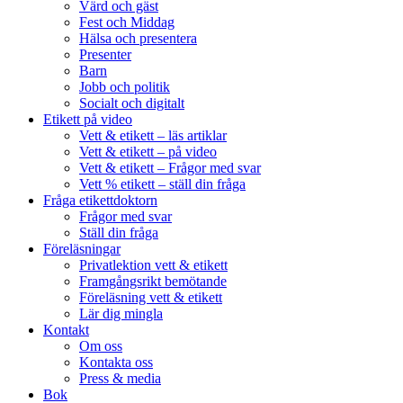
Värd och gäst
Fest och Middag
Hälsa och presentera
Presenter
Barn
Jobb och politik
Socialt och digitalt
Etikett på video
Vett & etikett – läs artiklar
Vett & etikett – på video
Vett & etikett – Frågor med svar
Vett % etikett – ställ din fråga
Fråga etikettdoktorn
Frågor med svar
Ställ din fråga
Föreläsningar
Privatlektion vett & etikett
Framgångsrikt bemötande
Föreläsning vett & etikett
Lär dig mingla
Kontakt
Om oss
Kontakta oss
Press & media
Bok