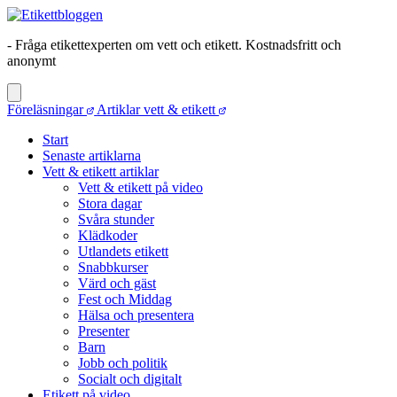
- Fråga etikettexperten om vett och etikett. Kostnadsfritt och
anonymt
Föreläsningar
Artiklar vett & etikett
Start
Senaste artiklarna
Vett & etikett artiklar
Vett & etikett på video
Stora dagar
Svåra stunder
Klädkoder
Utlandets etikett
Snabbkurser
Värd och gäst
Fest och Middag
Hälsa och presentera
Presenter
Barn
Jobb och politik
Socialt och digitalt
Etikett på video