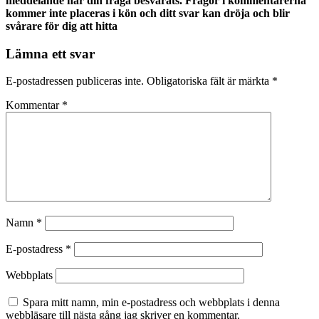
meddelande när din fråga besvarats. Frågor i kommentarerna
kommer inte placeras i kön och ditt svar kan dröja och blir
svårare för dig att hitta
Lämna ett svar
E-postadressen publiceras inte.
Obligatoriska fält är märkta
*
Kommentar
*
Namn
*
E-postadress
*
Webbplats
Spara mitt namn, min e-postadress och webbplats i denna
webbläsare till nästa gång jag skriver en kommentar.