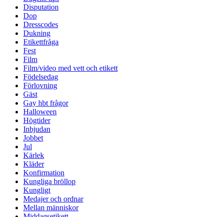
Disputation
Dop
Dresscodes
Dukning
Etikettfråga
Fest
Film
Film/video med vett och etikett
Födelsedag
Förlovning
Gäst
Gay hbt frågor
Halloween
Högtider
Inbjudan
Jobbet
Jul
Kärlek
Kläder
Konfirmation
Kungliga bröllop
Kungligt
Medajer och ordnar
Mellan människor
Middagsetikett