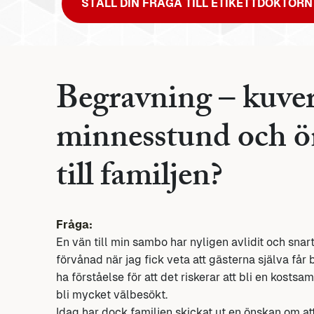
STÄLL DIN FRÅGA TILL ETIKETTDOKTORN
Begravning – kuver
minnesstund och ö
till familjen?
Fråga:
En vän till min sambo har nyligen avlidit och sna
förvånad när jag fick veta att gästerna själva f
ha förståelse för att det riskerar att bli en kost
bli mycket välbesökt.
Idag har dock familjen skickat ut en önskan om a