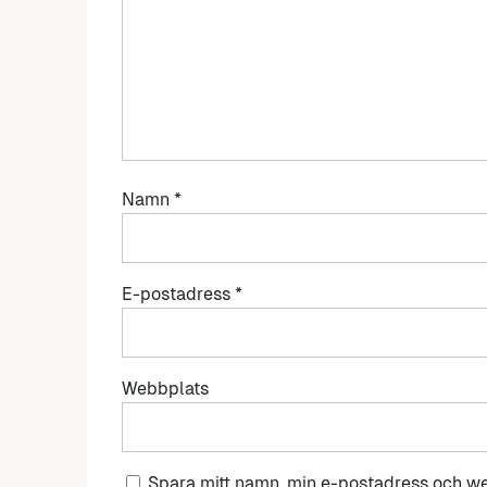
Namn
*
E-postadress
*
Webbplats
Spara mitt namn, min e-postadress och we