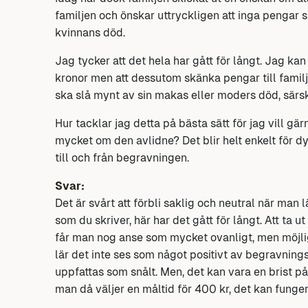
familjen och önskar uttryckligen att inga pengar
kvinnans död.
Jag tycker att det hela har gått för långt. Jag k
kronor men att dessutom skänka pengar till familj
ska slå mynt av sin makas eller moders död, särskil
Hur tacklar jag detta på bästa sätt för jag vill g
mycket om den avlidne? Det blir helt enkelt för d
till och från begravningen.
Svar:
Det är svårt att förbli saklig och neutral när man
som du skriver, här har det gått för långt. Att ta
får man nog anse som mycket ovanligt, men möjlig
lär det inte ses som något positivt av begravning
uppfattas som snålt. Men, det kan vara en brist p
man då väljer en måltid för 400 kr, det kan funger