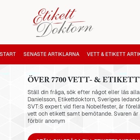
START
SENASTE ARTIKLARNA
VETT & ETIKETT ART
ÖVER 7700 VETT- & ETIKETT
Ställ din fråga, sök efter något eller läs al
Danielsson, Etikettdoktorn, Sveriges ledande
SVT:S expert vid flera Nobelfester, är förel
vett och etikett samt bemötande. Svaren är
förblir anonym