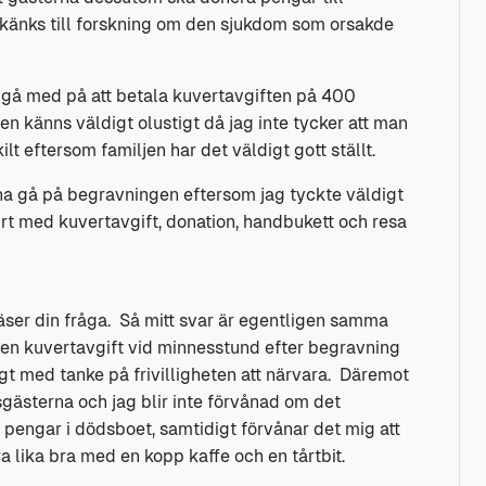
 skänks till forskning om den sjukdom som orsakde
an gå med på att betala kuvertavgiften på 400
en känns väldigt olustigt då jag inte tycker att man
t eftersom familjen har det väldigt gott ställt.
ärna gå på begravningen eftersom jag tyckte väldigt
yrt med kuvertavgift, donation, handbukett och resa
 läser din fråga. Så mitt svar är egentligen samma
 ut en kuvertavgift vid minnesstund efter begravning
t med tanke på frivilligheten att närvara. Däremot
sgästerna och jag blir inte förvånad om det
å pengar i dödsboet, samtidigt förvånar det mig att
a lika bra med en kopp kaffe och en tårtbit.