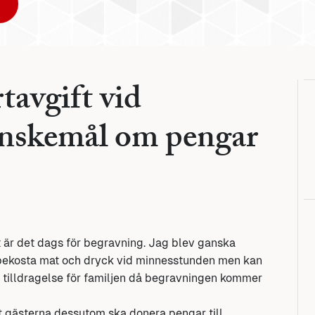
tavgift vid
nskemål om pengar
rt är det dags för begravning. Jag blev ganska
år bekosta mat och dryck vid minnesstunden men kan
sam tilldragelse för familjen då begravningen kommer
tt gästerna dessutom ska donera pengar till