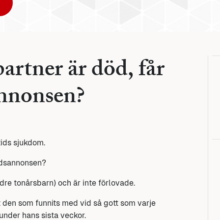
artner är död, får
annonsen?
tids sjukdom.
ödsannonsen?
dre tonårsbarn) och är inte förlovade.
it den som funnits med vid så gott som varje
nder hans sista veckor.