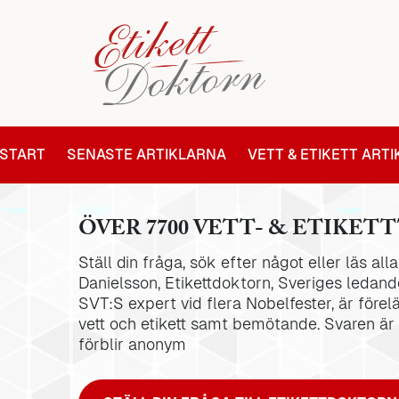
START
SENASTE ARTIKLARNA
VETT & ETIKETT ART
ÖVER 7700 VETT- & ETIKETT
Ställ din fråga, sök efter något eller läs al
Danielsson, Etikettdoktorn, Sveriges ledande
SVT:S expert vid flera Nobelfester, är förel
vett och etikett samt bemötande. Svaren är
förblir anonym