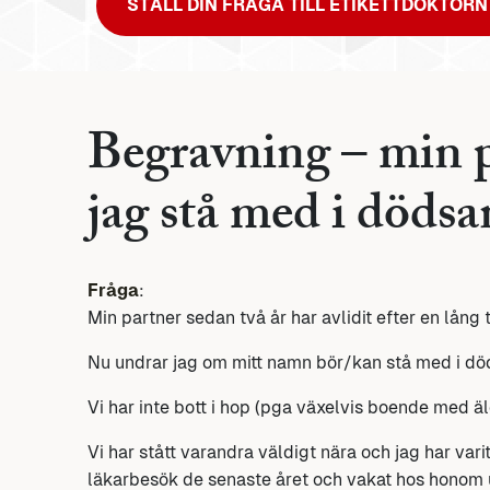
STÄLL DIN FRÅGA TILL ETIKETTDOKTORN
Begravning – min p
jag stå med i döds
Fråga
:
Min partner sedan två år har avlidit efter en lång 
Nu undrar jag om mitt namn bör/kan stå med i d
Vi har inte bott i hop (pga växelvis boende med äl
Vi har stått varandra väldigt nära och jag har var
läkarbesök de senaste året och vakat hos honom u