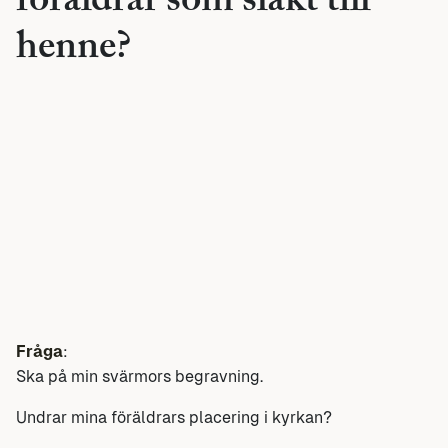
föräldrar som släkt till
henne?
Fråga
:
Ska på min svärmors begravning.
Undrar mina föräldrars placering i kyrkan?