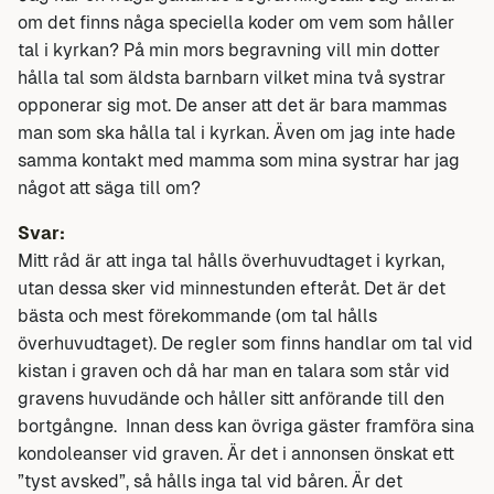
om det finns någa speciella koder om vem som håller
tal i kyrkan? På min mors begravning vill min dotter
hålla tal som äldsta barnbarn vilket mina två systrar
opponerar sig mot. De anser att det är bara mammas
man som ska hålla tal i kyrkan. Även om jag inte hade
samma kontakt med mamma som mina systrar har jag
något att säga till om?
Svar:
Mitt råd är att inga tal hålls överhuvudtaget i kyrkan,
utan dessa sker vid minnestunden efteråt. Det är det
bästa och mest förekommande (om tal hålls
överhuvudtaget). De regler som finns handlar om tal vid
kistan i graven och då har man en talara som står vid
gravens huvudände och håller sitt anförande till den
bortgångne. Innan dess kan övriga gäster framföra sina
kondoleanser vid graven. Är det i annonsen önskat ett
”tyst avsked”, så hålls inga tal vid båren. Är det