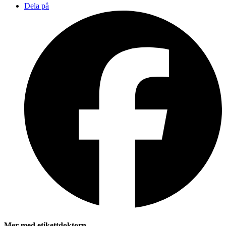
Dela på
Mer med etikettdoktorn