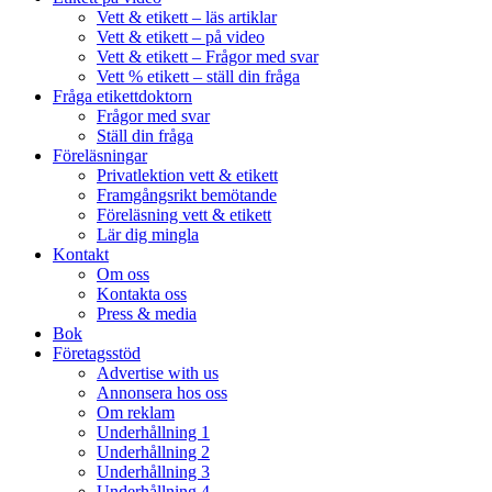
Vett & etikett – läs artiklar
Vett & etikett – på video
Vett & etikett – Frågor med svar
Vett % etikett – ställ din fråga
Fråga etikettdoktorn
Frågor med svar
Ställ din fråga
Föreläsningar
Privatlektion vett & etikett
Framgångsrikt bemötande
Föreläsning vett & etikett
Lär dig mingla
Kontakt
Om oss
Kontakta oss
Press & media
Bok
Företagsstöd
Advertise with us
Annonsera hos oss
Om reklam
Underhållning 1
Underhållning 2
Underhållning 3
Underhållning 4