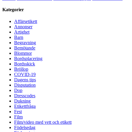
Kategorier
Affärsetikett
Annonser
Artighet
Barn
Begravning
Bemötande
Blommor
Bordsplacering
Bordsskick
Bröllop
COVID-19
Dagens tips
Disputation
Dop
Dresscodes
Dukning
Etikettfråga
Fest
Film
Film/video med vett och etikett
Födelsedag