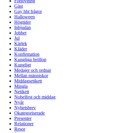
Förlovning
Gäst
Gay hbt frågor
Halloween
Högtider
Inbjudan
Jobbet
Jul
Kärlek
Kläder
Konfirmation
Kungliga bröllop
Kungligt
Medajer och ordnar
Mellan människor
Middagsetikett
Mingla
Netikett
Nobelfest och middag
Nyår
Nyhetsbrev
Okategoriserade
Presenter
Relationer
Resor