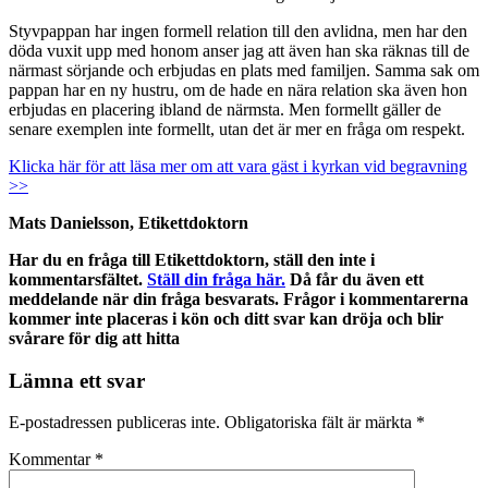
Styvpappan har ingen formell relation till den avlidna, men har den
döda vuxit upp med honom anser jag att även han ska räknas till de
närmast sörjande och erbjudas en plats med familjen. Samma sak om
pappan har en ny hustru, om de hade en nära relation ska även hon
erbjudas en placering ibland de närmsta. Men formellt gäller de
senare exemplen inte formellt, utan det är mer en fråga om respekt.
Klicka här för att läsa mer om att vara gäst i kyrkan vid begravning
>>
Mats Danielsson, Etikettdoktorn
Har du en fråga till Etikettdoktorn, ställ den inte i
kommentarsfältet.
Ställ din fråga här.
Då får du även ett
meddelande när din fråga besvarats. Frågor i kommentarerna
kommer inte placeras i kön och ditt svar kan dröja och blir
svårare för dig att hitta
Lämna ett svar
E-postadressen publiceras inte.
Obligatoriska fält är märkta
*
Kommentar
*