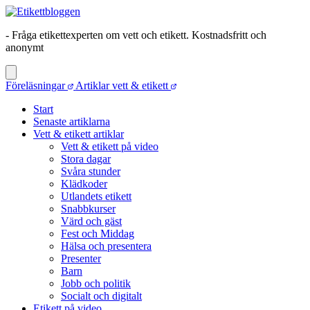
- Fråga etikettexperten om vett och etikett. Kostnadsfritt och
anonymt
Föreläsningar
Artiklar vett & etikett
Start
Senaste artiklarna
Vett & etikett artiklar
Vett & etikett på video
Stora dagar
Svåra stunder
Klädkoder
Utlandets etikett
Snabbkurser
Värd och gäst
Fest och Middag
Hälsa och presentera
Presenter
Barn
Jobb och politik
Socialt och digitalt
Etikett på video