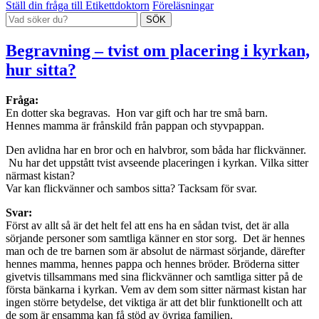
Ställ din fråga till Etikettdoktorn
Föreläsningar
Begravning – tvist om placering i kyrkan,
hur sitta?
Fråga:
En dotter ska begravas. Hon var gift och har tre små barn.
Hennes mamma är frånskild från pappan och styvpappan.
Den avlidna har en bror och en halvbror, som båda har flickvänner.
Nu har det uppstått tvist avseende placeringen i kyrkan. Vilka sitter
närmast kistan?
Var kan flickvänner och sambos sitta? Tacksam för svar.
Svar:
Först av allt så är det helt fel att ens ha en sådan tvist, det är alla
sörjande personer som samtliga känner en stor sorg. Det är hennes
man och de tre barnen som är absolut de närmast sörjande, därefter
hennes mamma, hennes pappa och hennes bröder. Bröderna sitter
givetvis tillsammans med sina flickvänner och samtliga sitter på de
första bänkarna i kyrkan. Vem av dem som sitter närmast kistan har
ingen större betydelse, det viktiga är att det blir funktionellt och att
de som är ensamma kan få stöd av övriga familjen.