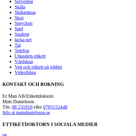
Servering
Skåla
Skilsmässa
Skor
Smycken
Spel
Student
tacka nej
Tal
Telefon
Utlandets etikett
Värdskap
Vett och etikett på jobbet
Videofråga
KONTAKT OCH BOKNING
Er Man AB/Etikettdoktorn
Mats Danielsson
Tfn:
08 231910
eller
0705152448
Info at matsdanielsson.se
ETTIKETDOKTORN I SOCIALA MEDIER