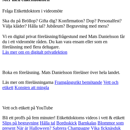
Fråga Etikettdoktorn i videomöte
Ska du på Bröllop? Gifta dig? Konfirmation? Dop? Personalfest?
Välja kläder? Hålla tal? Jubileum? Begravning med mera?
Vi en digital privat föreläsning/frågestund med Mats Danielsson får
du i ett videomöte råden. Du kan vara ensam eller som en
föreläsning med flera deltagare.
Läs mer om en digitalt privatlektion
Boka en föreläsning. Mats Danielsson föreläser över hela landet.
Läs mer om föreläsningarna
Framgångsrikt bemötande
Vett och
etikett
Konsten att mingla
Vett och etikett på YouTube
Bli ett proffs på fem minuter! Etikettdoktorns videos i vett & etikett
Slips på begravning
Hålla tal
Bordsskick
Barnkalas
Blommor som
present
När är Halloween?
Sabrera Champagne
Vika ficknäsduk