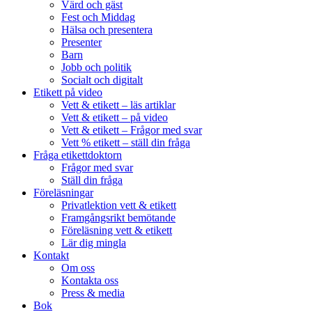
Värd och gäst
Fest och Middag
Hälsa och presentera
Presenter
Barn
Jobb och politik
Socialt och digitalt
Etikett på video
Vett & etikett – läs artiklar
Vett & etikett – på video
Vett & etikett – Frågor med svar
Vett % etikett – ställ din fråga
Fråga etikettdoktorn
Frågor med svar
Ställ din fråga
Föreläsningar
Privatlektion vett & etikett
Framgångsrikt bemötande
Föreläsning vett & etikett
Lär dig mingla
Kontakt
Om oss
Kontakta oss
Press & media
Bok