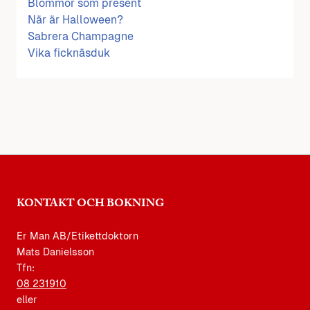
Blommor som present
När är Halloween?
Sabrera Champagne
Vika ficknäsduk
KONTAKT OCH BOKNING
Er Man AB/Etikettdoktorn
Mats Danielsson
Tfn:
08 231910
eller