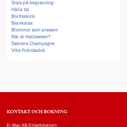
Slips på begravning
Hålla tal
Bordsskick
Barnkalas
Blommor som present
När är Halloween?
Sabrera Champagne
Vika ficknäsduk
KONTAKT OCH BOKNING
Er Man AB/Etikettdoktorn