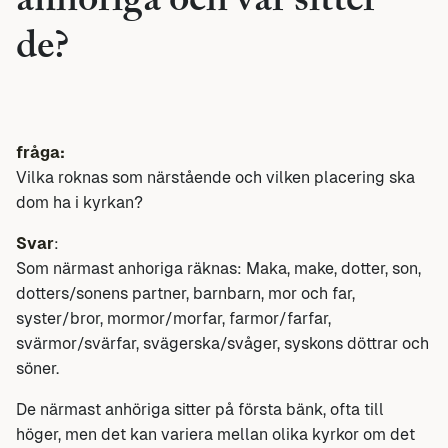
anhöriga och var sitter
de?
fråga:
Vilka roknas som närstående och vilken placering ska
dom ha i kyrkan?
Svar
:
Som närmast anhoriga räknas: Maka, make, dotter, son,
dotters/sonens partner, barnbarn, mor och far,
syster/bror, mormor/morfar, farmor/farfar,
svärmor/svärfar, svägerska/svåger, syskons döttrar och
söner.
De närmast anhöriga sitter på första bänk, ofta till
höger, men det kan variera mellan olika kyrkor om det