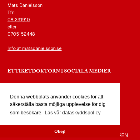
Mats Danielsson
Tfn:
08 231910
eller
0705152448
Info at matsdanielsson.se
ETTIKETDOKTORN I SOCIALA MEDIER
instagram.com/etikettdoktorn
Denna webbplats använder cookies för att
facebook.com/etikettdoktorn
säkerställa bästa möjliga upplevelse för dig
youtube.com/etikettdoktorn
som besökare.
Läs vår dataskyddspolicy
x.com/etikettdoktorn
Okej!
TILL TOPPEN