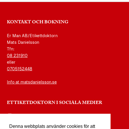
KONTAKT OCH BOKNING
Er Man AB/Etikettdoktorn
Mats Danielsson
Tfn:
08 231910
eller
0705152448
Info at matsdanielsson.se
ETTIKETDOKTORN I SOCIALA MEDIER
instagram.com/etikettdoktorn
Denna webbplats använder cookies för att
facebook.com/etikettdoktorn