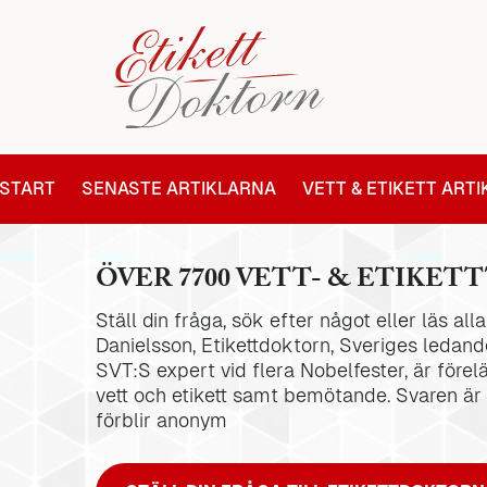
START
SENASTE ARTIKLARNA
VETT & ETIKETT ART
ÖVER 7700 VETT- & ETIKETT
Ställ din fråga, sök efter något eller läs al
Danielsson, Etikettdoktorn, Sveriges ledande
SVT:S expert vid flera Nobelfester, är förel
vett och etikett samt bemötande. Svaren är
förblir anonym