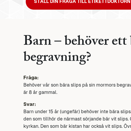
STÄLL DIN FRÅGA TILL ETIKETTDOKTORN
Barn – behöver ett 
begravning?
Fråga:
Behöver vår son bära slips på sin mormors begravni
är 8 år gammal.
Svar:
Barn under 15 år (ungefär) behöver inte bära slips.
den som tillhör de närmast sörjande bär vit slips. 
kyrkan. Den som bär kistan har också vit slips. Övr